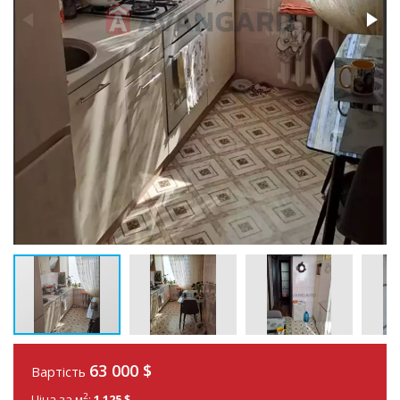
63 000
$
Вартість
2
Ціна за м
:
1 125 $