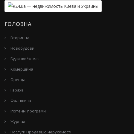
ГОЛОВНА
Вторинна
Новобудови
Будинки/земля
Комерційна
Оренда
Гаражі
Франшиза
Іпотечні програми
Журнал
Послуги Продавцю нерухомості