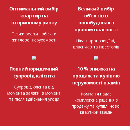
Оптимальний вибір
Великий вибір
квартир на
об'єктів в
вторинному ринку
новобудовах з
правом власності
Тільки реальні об'єкти
житлової нерухомості
Цікаві пропозиції від
власників та інвесторів
Повний юридичний
10 % знижка на
супровід клієнта
продаж та купівлю
нерухомості взамін
Супровід клієнта від
момента заявки, в момент
Компанія надає
та після здійснення угоди
комплексне рішення з
продажу та купівлі нової
квартири взамін