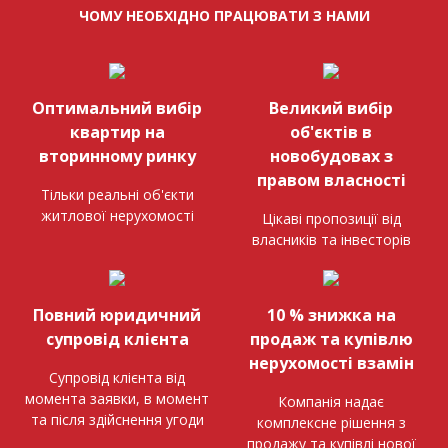
ЧОМУ НЕОБХІДНО ПРАЦЮВАТИ З НАМИ
Оптимальний вибір
Великий вибір
квартир на
об'єктів в
вторинному ринку
новобудовах з
правом власності
Тільки реальні об'єкти
житлової нерухомості
Цікаві пропозиції від
власників та інвесторів
Повний юридичний
10 % знижка на
супровід клієнта
продаж та купівлю
нерухомості взамін
Супровід клієнта від
момента заявки, в момент
Компанія надає
та після здійснення угоди
комплексне рішення з
продажу та купівлі нової