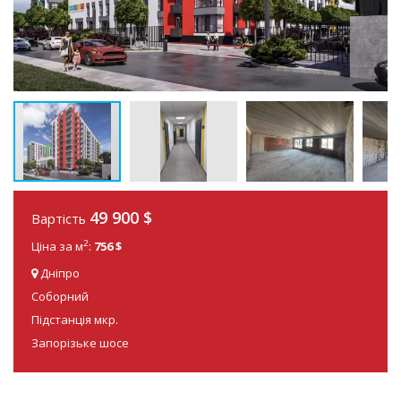
49 900
$
Вартість
2
Ціна за м
:
756 $
Дніпро
Соборний
Підстанція мкр.
Запорізьке шосе