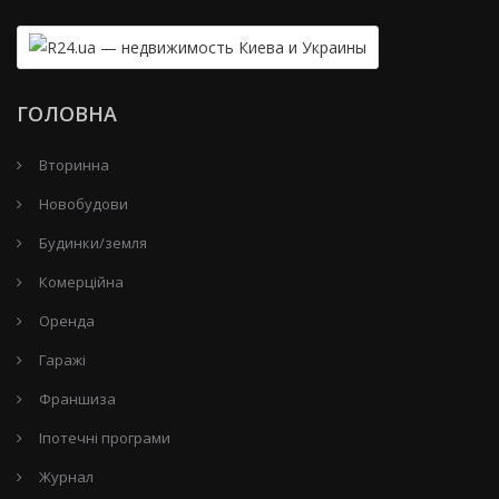
ГОЛОВНА
Вторинна
Новобудови
Будинки/земля
Комерційна
Оренда
Гаражі
Франшиза
Іпотечні програми
Журнал