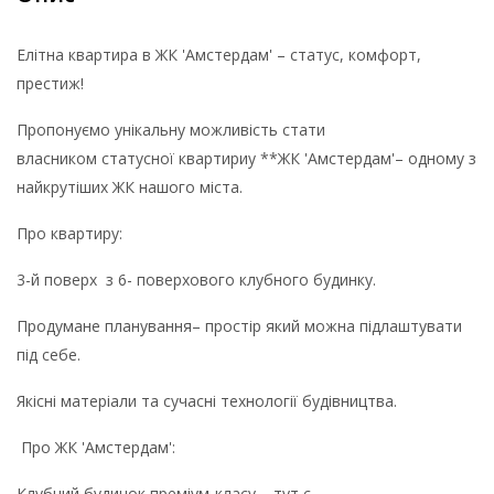
Елітна квартира в ЖК 'Амстердам' – статус, комфорт,
престиж!
Пропонуємо унікальну можливість стати
власником статусної квартириу **ЖК 'Амстердам'– одному з
найкрутіших ЖК нашого міста.
Про квартиру:
3-й поверх з 6- поверхового клубного будинку.
Продумане планування– простір який можна підлаштувати
під себе.
Якісні матеріали та сучасні технології будівництва.
Про ЖК 'Амстердам':
Клубний будинок преміум-класу – тут є