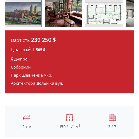
239 250
$
Вартість
2
Ціна за м
:
1 505 $
Дніпро
Соборний
Парк Шевченка мкр.
Архітектора Дольніка вул.
2
2 кім
159 / - / - м
3 / 7