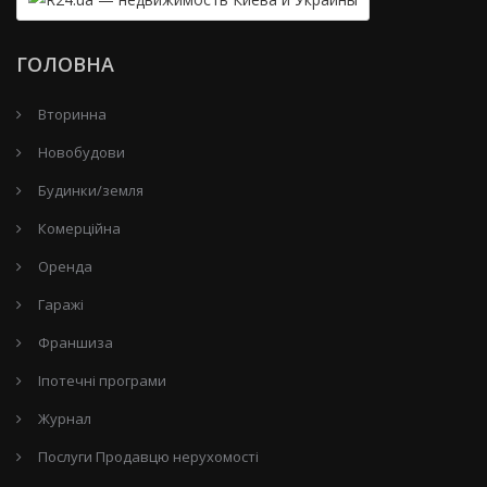
ГОЛОВНА
Вторинна
Новобудови
Будинки/земля
Комерційна
Оренда
Гаражі
Франшиза
Іпотечні програми
Журнал
Послуги Продавцю нерухомості