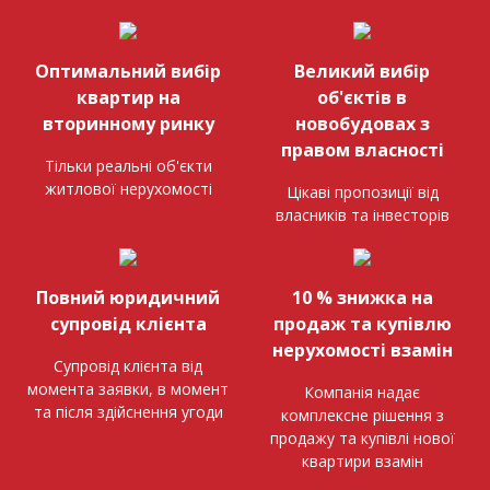
Оптимальний вибір
Великий вибір
квартир на
об'єктів в
вторинному ринку
новобудовах з
правом власності
Тільки реальні об'єкти
житлової нерухомості
Цікаві пропозиції від
власників та інвесторів
Повний юридичний
10 % знижка на
супровід клієнта
продаж та купівлю
нерухомості взамін
Супровід клієнта від
момента заявки, в момент
Компанія надає
та після здійснення угоди
комплексне рішення з
продажу та купівлі нової
квартири взамін