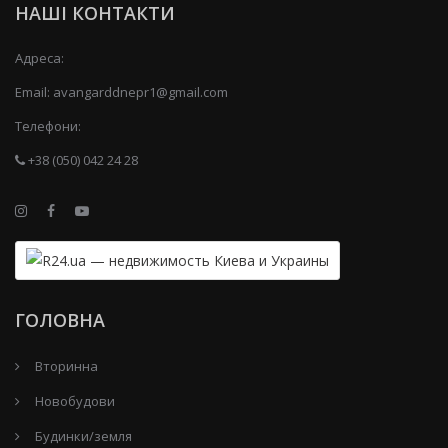
НАШІ КОНТАКТИ
Адреса:
Email:
avangarddnepr1@gmail.com
Телефони:
+38 (050) 042 24 28
ГОЛОВНА
Вторинна
Новобудови
Будинки/земля