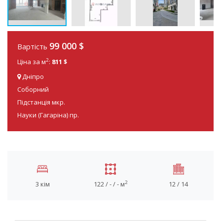
99 000
$
Вартість
2
Ціна за м
:
811 $
Дніпро
Соборний
Підстанція мкр.
Науки (Гагаріна) пр.
2
3 кім
122 / - / - м
12 / 14