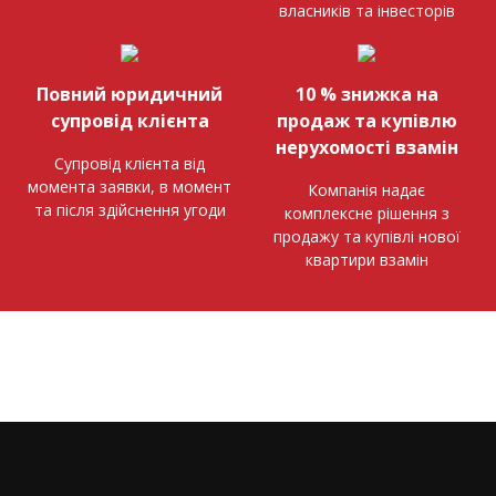
власників та інвесторів
Повний юридичний
10 % знижка на
супровід клієнта
продаж та купівлю
нерухомості взамін
Супровід клієнта від
момента заявки, в момент
Компанія надає
та після здійснення угоди
комплексне рішення з
продажу та купівлі нової
квартири взамін