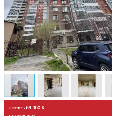
69 000
$
Вартість
2
Ціна за м
:
812 $