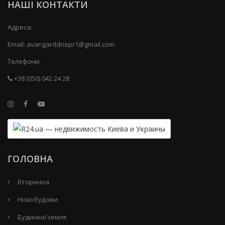
НАШІ КОНТАКТИ
Адреса:
Email:
avangarddnepr1@gmail.com
Телефони:
+38 (050) 042 24 28
ГОЛОВНА
Вторинна
Новобудови
Будинки/земля