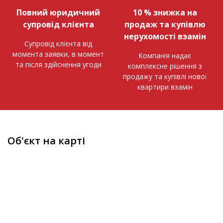
Повний юридичний
10 % знижка на
супровід клієнта
продаж та купівлю
нерухомості взамін
Супровід клієнта від
момента заявки, в момент
Компанія надає
та після здійснення угоди
комплексне рішення з
продажу та купівлі нової
квартири взамін
Об'єкт на карті