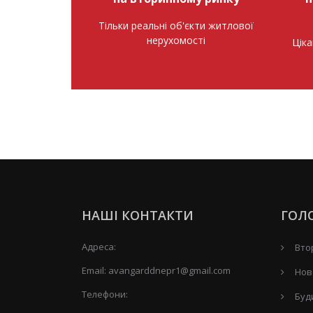
Тільки реальні об'єкти житлової
нерухомості
Ціка
НАШІ КОНТАКТИ
ГОЛ
Адреса:
Вто
Email:
avangarddnepr1@gmail.com
Нов
Телефони:
Буд