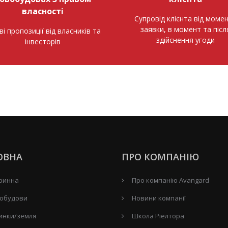
власності
Супровід клієнта від моме
заявки, в момент та післ
ві пропозиції від власників та
здійснення угоди
інвесторів
ОВНА
ПРО КОМПАНІЮ
ринна
Про компанію Avangard
обудови
Новини компанії
инки/земля
Школа Ріелтора