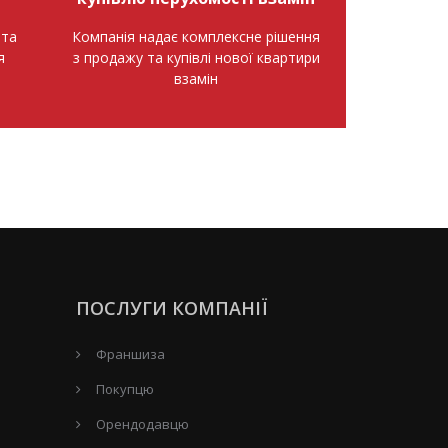
нта
Компанія надає комплексне рішення
я
з продажу та купівлі нової квартири
взамін
ПОСЛУГИ КОМПАНІЇ
Франшиза
Покупцю
Орендодавцю