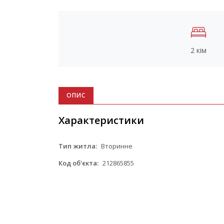
2 кім
ОПИС
Характеристики
Тип житла:
Вторинне
Код об'єкта:
212865855