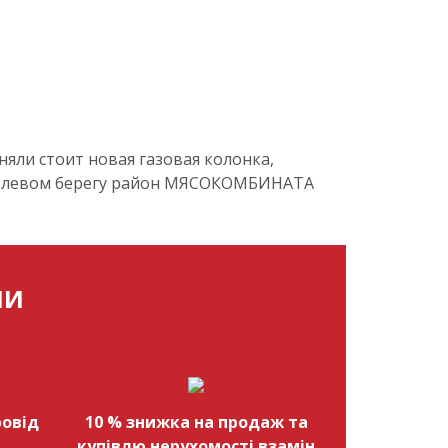
яли стоит новая газовая колонка,
я на левом берегу район МЯСОКОМБИНАТА
МИ
овід
10 % знижка на продаж та
купівлю нерухомості взамін