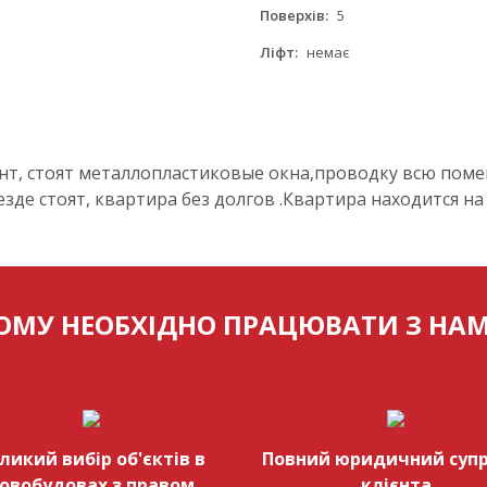
Поверхів:
5
Ліфт:
немає
т, стоят металлопластиковые окна,проводку всю помен
 везде стоят, квартира без долгов .Квартира находитс
ОМУ НЕОБХІДНО ПРАЦЮВАТИ З НА
ликий вибір об'єктів в
Повний юридичний супр
овобудовах з правом
клієнта