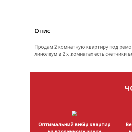
Опис
Продам 2 комнатную квартиру под ремон
линолеум в 2 х .комнатах есть.счетчики
Ч
Оптимальний вибір квартир
Ве
на вторинному ринку
н