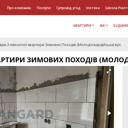
Про компанію
Послуги
Супровід угод
Іпотека
Школа Ріелт
КВАРТИРИ
ЖК
БУДИНК
аж 2-кімнатної квартири Зимових Походів (Молодогвардійська) вул.
АРТИРИ ЗИМОВИХ ПОХОДІВ (МОЛОД