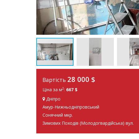
28 000
$
Вартість
2
Ціна за м
:
667 $
Дніпро
Амур-Нижньодніпровський
Сонячний мкр.
Зимових Походів (Молодогвардійська) вул.