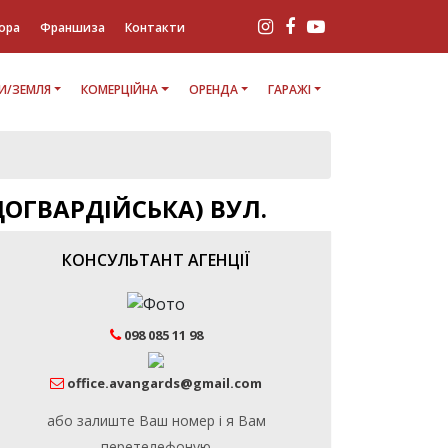
ора
Франшиза
Контакти
И/ЗЕМЛЯ
КОМЕРЦІЙНА
ОРЕНДА
ГАРАЖІ
ОГВАРДІЙСЬКА) ВУЛ.
КОНСУЛЬТАНТ АГЕНЦІЇ
098 085 11 98
office.avangards@gmail.com
або залиште Ваш номер і я Вам
перетелефоную