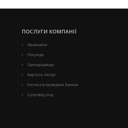
ПОСЛУГИ КОМПАНІЇ
Франшиза
Покупцю
Орендодавцю
Вартість послуг
Іпотека в провідних банках
Супровід угод