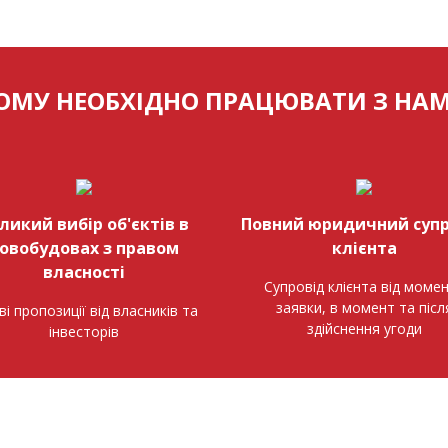
ОМУ НЕОБХІДНО ПРАЦЮВАТИ З НА
ликий вибір об'єктів в
Повний юридичний супр
овобудовах з правом
клієнта
власності
Супровід клієнта від моме
заявки, в момент та післ
ві пропозиції від власників та
здійснення угоди
інвесторів