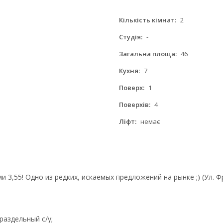
Кількість кімнат:
2
Студія:
-
Загальна площа:
46
Кухня:
7
Поверх:
1
Поверхів:
4
Ліфт:
немає
 3,55! Одно из редких, искаемых предложений на рынке ;) (Ул. Ф
раздельный с/у;