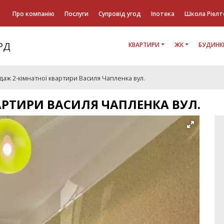
Про компанію
Послуги
Супровід угод
Іпотека
Школа Ріелт
КВАРТИРИ
ЖК
БУДИНК
аж 2-кімнатної квартири Василя Чапленка вул.
АРТИРИ ВАСИЛЯ ЧАПЛЕНКА ВУЛ.