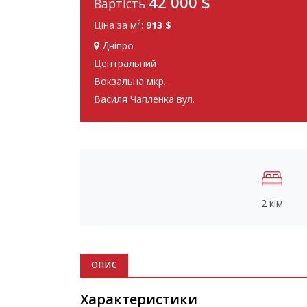
42 000
$
Вартість
2
Ціна за м
:
913 $
Дніпро
Центральний
Вокзальна мкр.
Василя Чапленка вул.
2 кім
ОПИС
Характеристики