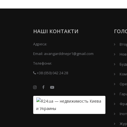
НАШІ КОНТАКТИ
ГОЛ
Адреса:
Вто
Email:
avangarddnepr1@gmail.com
Нов
Телефони:
Буд
+38 (050) 042 24 28
Ком
Оре
Гар
Фра
Іпо
Жур