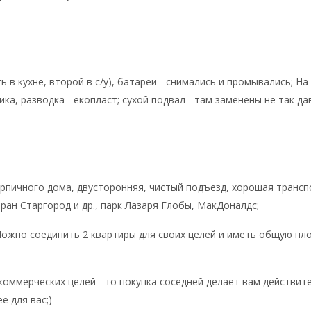
ть в кухне, второй в с/у), батареи - снимались и промывались; 
ика, разводка - екопласт; сухой подвал - там заменены не так да
ирпичного дома, двусторонняя, чистый подъезд, хорошая трансп
ран Старгород и др., парк Лазаря Глобы, МакДоналдс;
Можно соединить 2 квартиры для своих целей и иметь общую пло
 коммерческих целей - то покупка соседней делает вам действит
е для вас;)