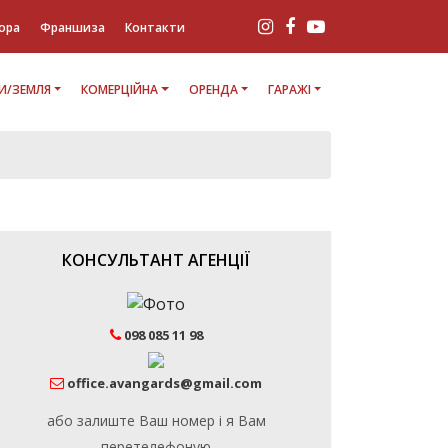
ора
Франшиза
Контакти
И/ЗЕМЛЯ
КОМЕРЦІЙНА
ОРЕНДА
ГАРАЖІ
КОНСУЛЬТАНТ АГЕНЦІЇ
098 085 11 98
office.avangards@gmail.com
або залиште Ваш номер і я Вам
перетелефоную