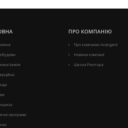
ОВНА
ПРО КОМПАНІЮ
ринна
Про компанію Avangard
обудови
Новини компанії
инки/земля
Школа Ріелтора
ерційна
нда
ажі
ншиза
течні програми
нал