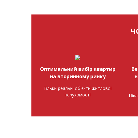
Ч
Оптимальний вибір квартир
Ве
на вторинному ринку
н
Тільки реальні об'єкти житлової
нерухомості
Ціка