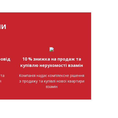
МИ
овід
10 % знижка на продаж та
купівлю нерухомості взамін
нта
Компанія надає комплексне рішення
я
з продажу та купівлі нової квартири
взамін