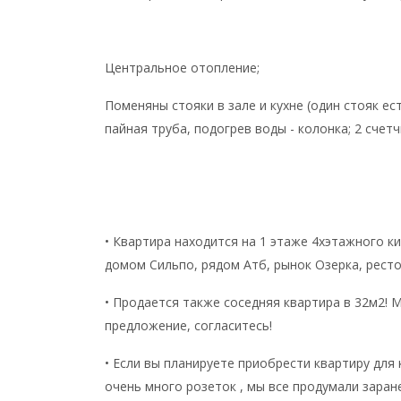
Центральное отопление;
Поменяны стояки в зале и кухне (один стояк ес
пайная труба, подогрев воды - колонка; 2 счетч
• Квартира находится на 1 этаже 4хэтажного к
домом Сильпо, рядом Атб, рынок Озерка, ресто
• Продается также соседняя квартира в 32м2! 
предложение, согласитесь!
• Если вы планируете приобрести квартиру для
очень много розеток , мы все продумали заране