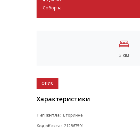
Соборна
3 кім
ОПИС
Характеристики
Тип житла:
Вторинне
Код об'єкта:
212867591