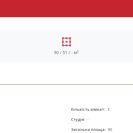
2
90 / 51 / - м
Кількість кімнат:
3
Студія:
-
Загальна площа:
90