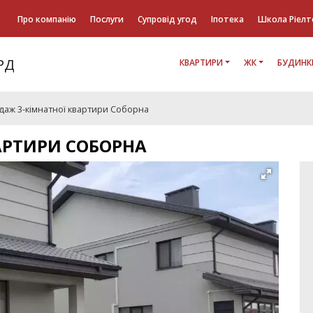
Про компанію
Послуги
Супровід угод
Іпотека
Школа Ріелт
КВАРТИРИ
ЖК
БУДИНК
даж 3-кімнатної квартири Соборна
АРТИРИ СОБОРНА