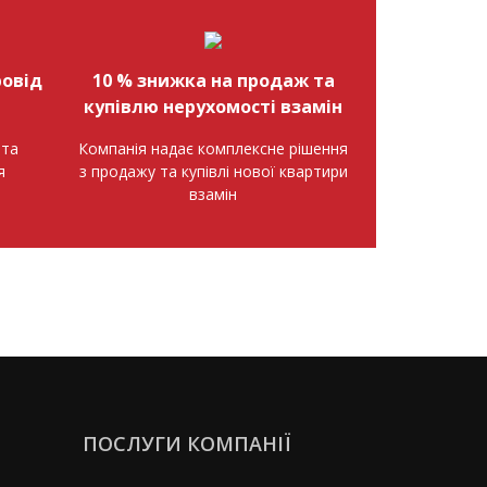
овід
10 % знижка на продаж та
купівлю нерухомості взамін
нта
Компанія надає комплексне рішення
я
з продажу та купівлі нової квартири
взамін
ПОСЛУГИ КОМПАНІЇ