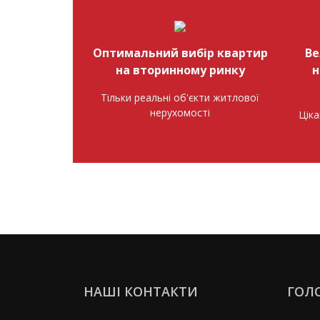
Оптимальний вибір квартир
Ве
на вторинному ринку
н
Тільки реальні об'єкти житлової
нерухомості
Ціка
НАШІ КОНТАКТИ
ГОЛ