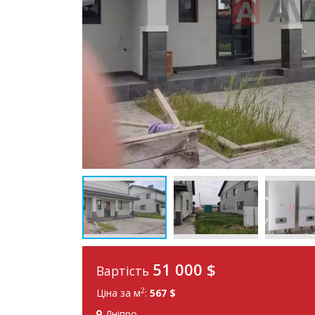
51 000
$
Вартість
2
Ціна за м
:
567 $
Дніпро