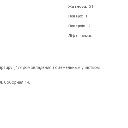
Житлова:
51
Поверх:
1
Поверхів:
2
Ліфт:
немає
ртиру ( 1/8 домовладения ) с земельным участком
л. Соборная 14.