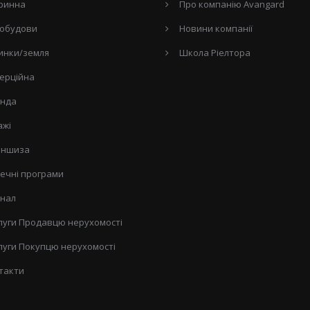
ринна
Про компанію Avangard
обудови
Новини компанії
инки/земля
Школа Ріелтора
ерційна
нда
ажі
ншиза
течні програми
нал
луги Продавцю нерухомості
луги Покупцю нерухомості
такти