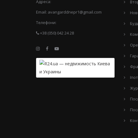
Адреса:
Вто
Email:
avangarddnepr1@gmail.com
Нов
Телефони:
Буд
+38 (050) 042 24 28
Ком
Оре
Гар
Фра
Іпо
Жур
Пос
Пос
Кон