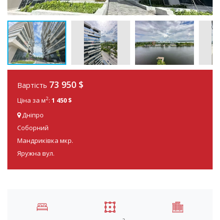
73 950
$
Вартість
2
Ціна за м
:
1 450 $
Дніпро
Соборний
Мандриківка мкр.
Яружна вул.