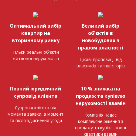
Оптимальний вибір
Великий вибір
квартир на
об'єктів в
вторинному ринку
новобудовах з
правом власності
Тільки реальні об'єкти
житлової нерухомості
Цікаві пропозиції від
власників та інвесторів
Повний юридичний
10 % знижка на
супровід клієнта
продаж та купівлю
нерухомості взамін
Супровід клієнта від
момента заявки, в момент
Компанія надає
та після здійснення угоди
комплексне рішення з
продажу та купівлі нової
квартири взамін