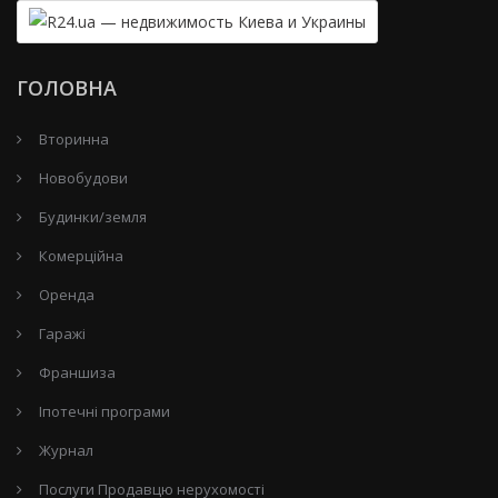
ГОЛОВНА
Вторинна
Новобудови
Будинки/земля
Комерційна
Оренда
Гаражі
Франшиза
Іпотечні програми
Журнал
Послуги Продавцю нерухомості