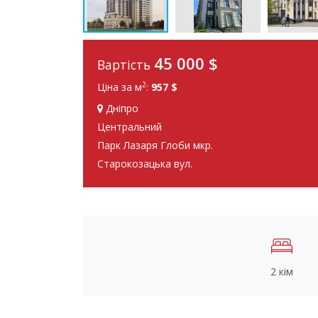
45 000
$
Вартість
2
Ціна за м
:
957 $
Дніпро
Центральний
Парк Лазаря Глоби мкр.
Старокозацька вул.
2 кім