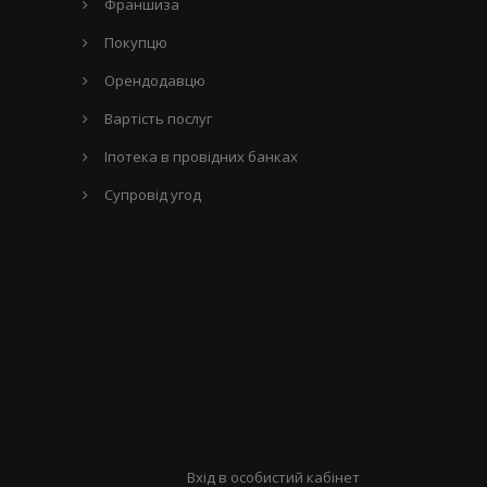
Франшиза
Покупцю
Орендодавцю
Вартість послуг
Іпотека в провідних банках
Супровід угод
Вхід в особистий кабінет