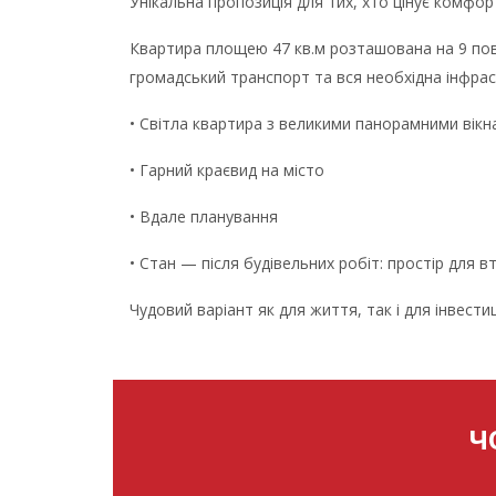
Унікальна пропозиція для тих, хто цінує комфор
Квартира площею 47 кв.м розташована на 9 пове
громадський транспорт та вся необхідна інфрас
• Світла квартира з великими панорамними вікн
• Гарний краєвид на місто
• Вдале планування
• Стан — після будівельних робіт: простір для 
Чудовий варіант як для життя, так і для інвестиц
Ч