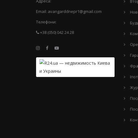
Адреса:
Вто
Email:
avangarddnepr1@gmail.com
Нов
Телефони:
Буд
+38 (050) 042 24 28
Ком
Оре
Гар
Фра
Іпо
Жур
Пос
Пос
Кон