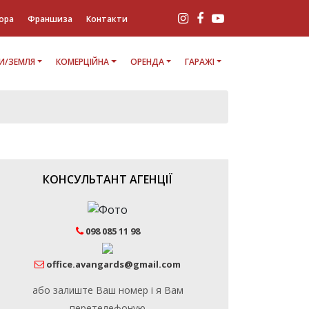
ора
Франшиза
Контакти
И/ЗЕМЛЯ
КОМЕРЦІЙНА
ОРЕНДА
ГАРАЖІ
КОНСУЛЬТАНТ АГЕНЦІЇ
098 085 11 98
office.avangards@gmail.com
або залиште Ваш номер і я Вам
перетелефоную