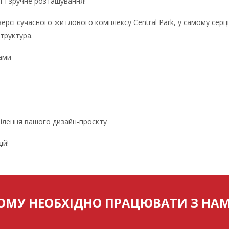
т і зручне розташування!
рсі сучасного житлового комплексу Central Park, у самому серці
труктура.
ами
втілення вашого дизайн-проєкту
ій!
ОМУ НЕОБХІДНО ПРАЦЮВАТИ З НА