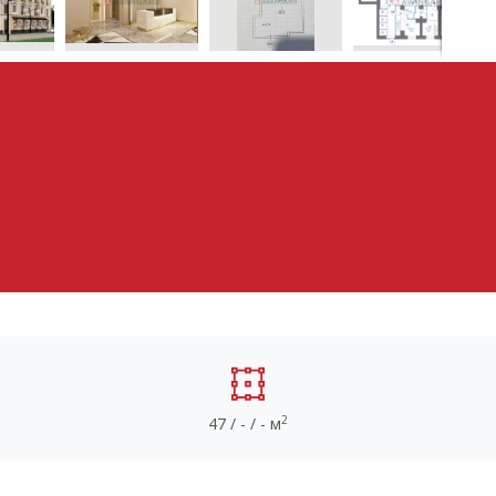
2
47 / - / - м