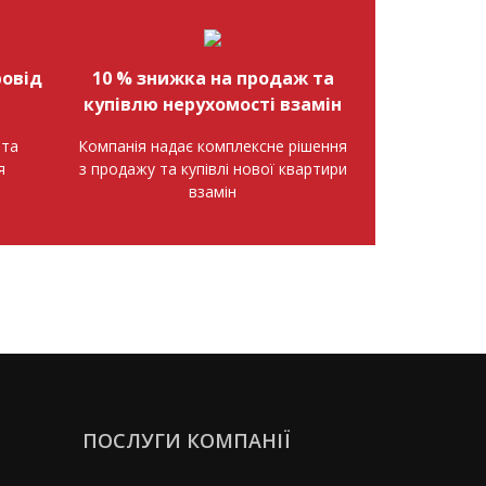
овід
10 % знижка на продаж та
купівлю нерухомості взамін
нта
Компанія надає комплексне рішення
я
з продажу та купівлі нової квартири
взамін
ПОСЛУГИ КОМПАНІЇ