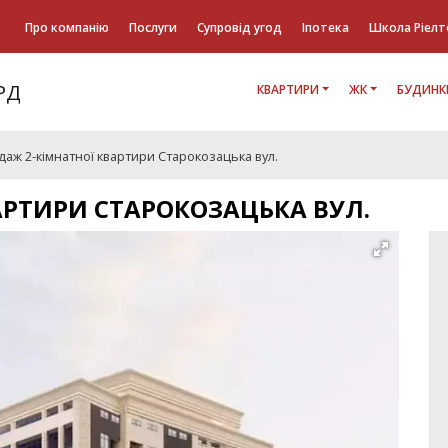
Про компанію
Послуги
Супровід угод
Іпотека
Школа Ріелт
КВАРТИРИ
ЖК
БУДИНК
аж 2-кімнатної квартири Старокозацька вул.
АРТИРИ СТАРОКОЗАЦЬКА ВУЛ.