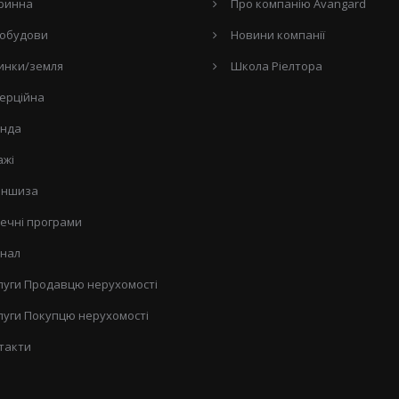
ринна
Про компанію Avangard
обудови
Новини компанії
инки/земля
Школа Ріелтора
ерційна
нда
ажі
ншиза
течні програми
нал
луги Продавцю нерухомості
луги Покупцю нерухомості
такти