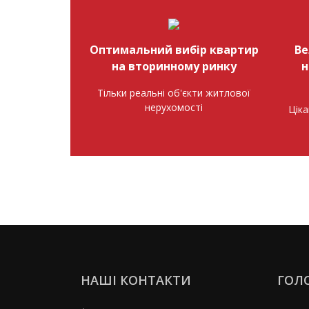
Оптимальний вибір квартир
Ве
на вторинному ринку
н
Тільки реальні об'єкти житлової
нерухомості
Ціка
НАШІ КОНТАКТИ
ГОЛ