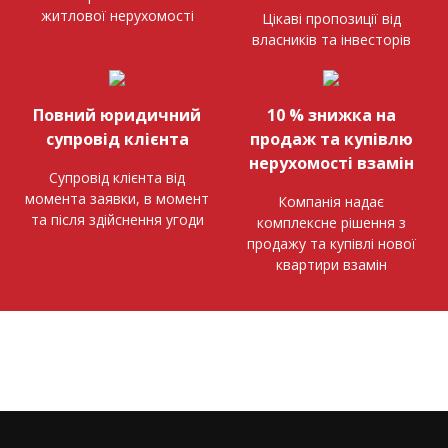
житлової нерухомості
Цікаві пропозиції від
власників та інвесторів
Повний юридичний
10 % знижка на
супровід клієнта
продаж та купівлю
нерухомості взамін
Супровід клієнта від
момента заявки, в момент
Компанія надає
та після здійснення угоди
комплексне рішення з
продажу та купівлі нової
квартири взамін