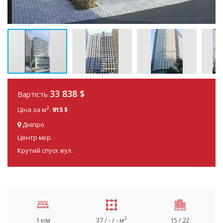
33 838
$
Вартість
2
Ціна за м
:
915 $
Дніпро
Центр мкр.
Крутий спуск вул.
2
1 кім
37 / - / - м
15 / 22