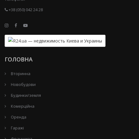
+38 (050) 042 24 28
ГОЛОВНА
Вторинна
Новобудови
Будинки/земля
Комерційна
Оренда
Гаражі
Франшиза