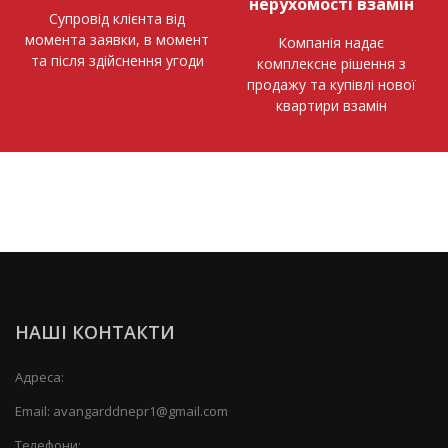
нерухомості взамін
Супровід клієнта від
момента заявки, в момент
Компанія надає
та після здійснення угоди
комплексне рішення з
продажу та купівлі нової
квартири взамін
НАШІ КОНТАКТИ
Адреса:
Email:
avangarddnepr1@gmail.com
Телефони: