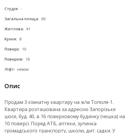
Студія:
-
Загальна площа:
69
Житлова:
41
Кухня:
8
Поверх:
10
Поверхів:
16
Ліфт:
немає
Опис
Продам 3 кімнатну квартиру на ж/м Тополя-1.
Квартира розташована за адресою Запорізьке
шосе, буд. 40, в 16 поверховому будинку (чешка) на
10 поверсі. Поряд АТБ, аптеки, зупинка
громадського транспорту, школи, дит. садки. У