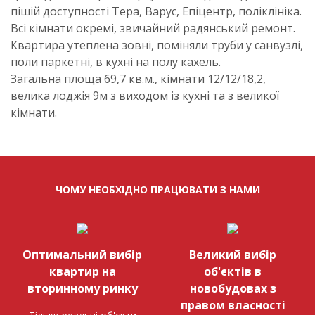
пішій доступності Тера, Варус, Епіцентр, поліклініка.
Всі кімнати окремі, звичайний радянський ремонт.
Квартира утеплена зовні, поміняли труби у санвузлі,
поли паркетні, в кухні на полу кахель.
Загальна площа 69,7 кв.м., кімнати 12/12/18,2,
велика лоджія 9м з виходом із кухні та з великої
кімнати.
ЧОМУ НЕОБХІДНО ПРАЦЮВАТИ З НАМИ
Оптимальний вибір
Великий вибір
квартир на
об'єктів в
вторинному ринку
новобудовах з
правом власності