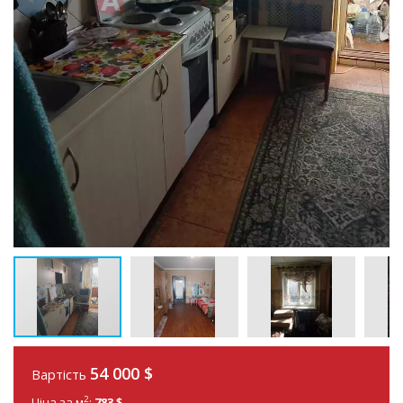
54 000
$
Вартість
2
Ціна за м
:
783 $