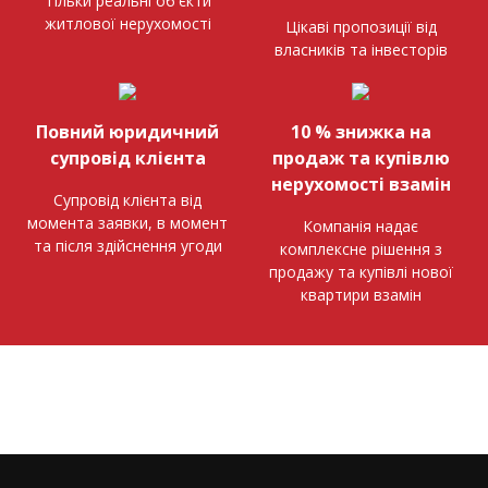
Тільки реальні об'єкти
житлової нерухомості
Цікаві пропозиції від
власників та інвесторів
Повний юридичний
10 % знижка на
супровід клієнта
продаж та купівлю
нерухомості взамін
Супровід клієнта від
момента заявки, в момент
Компанія надає
та після здійснення угоди
комплексне рішення з
продажу та купівлі нової
квартири взамін