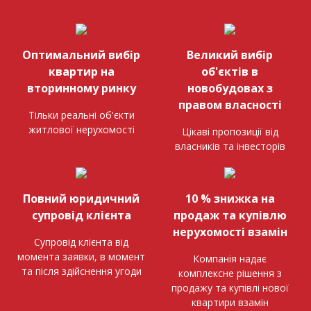
Оптимальний вибір
Великий вибір
квартир на
об'єктів в
вторинному ринку
новобудовах з
правом власності
Тільки реальні об'єкти
житлової нерухомості
Цікаві пропозиції від
власників та інвесторів
Повний юридичний
10 % знижка на
супровід клієнта
продаж та купівлю
нерухомості взамін
Супровід клієнта від
момента заявки, в момент
Компанія надає
та після здійснення угоди
комплексне рішення з
продажу та купівлі нової
квартири взамін