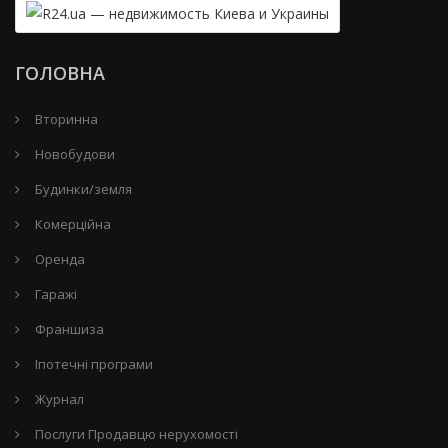
ГОЛОВНА
Вторинна
Новобудови
Будинки/земля
Комерційна
Оренда
Гаражі
Франшиза
Іпотечні програми
Журнал
Послуги Продавцю нерухомості