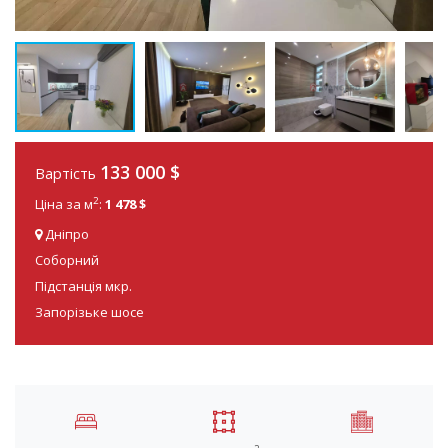
133 000
$
Вартість
2
Ціна за м
:
1 478 $
Дніпро
Соборний
Підстанція мкр.
Запорізьке шосе