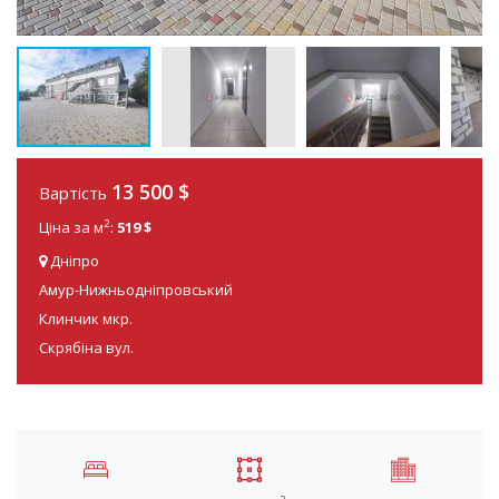
13 500
$
Вартість
2
Ціна за м
:
519 $
Дніпро
Амур-Нижньодніпровський
Клинчик мкр.
Скрябіна вул.