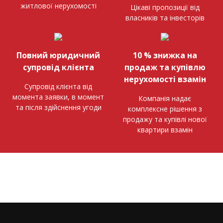
житлової нерухомості
Цікаві пропозиції від
власників та інвесторів
Повний юридичний
10 % знижка на
супровід клієнта
продаж та купівлю
нерухомості взамін
Супровід клієнта від
момента заявки, в момент
Компанія надає
та після здійснення угоди
комплексне рішення з
продажу та купівлі нової
квартири взамін