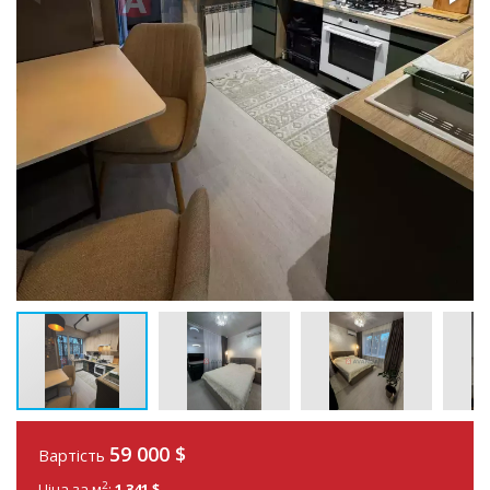
59 000
$
Вартість
2
Ціна за м
:
1 341 $