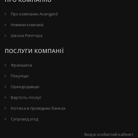
Про компанію Avangard
Новини компанії
Школа Ріелтора
ПОСЛУГИ КОМПАНІЇ
Франшиза
Покупцю
Орендодавцю
Вартість послуг
Іпотека в провідних банках
Супровід угод
Вхід в особистий кабінет