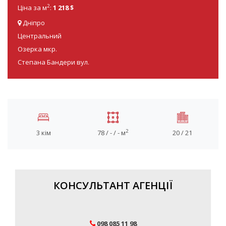
2
Ціна за м
:
1 218 $
Дніпро
Центральний
Озерка мкр.
Степана Бандери вул.
2
3 кім
78 / - / - м
20 / 21
КОНСУЛЬТАНТ АГЕНЦІЇ
098 085 11 98