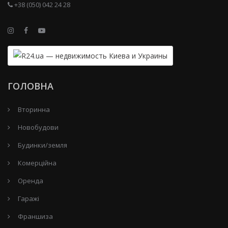
+38 (050) 042 24 28
ГОЛОВНА
Вторинна
Новобудови
Будинки/земля
Комерційна
Оренда
Гаражі
Франшиза