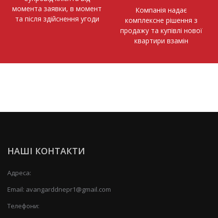
момента заявки, в момент
Компанія надає
та після здійснення угоди
комплексне рішення з
продажу та купівлі нової
квартири взамін
НАШІ КОНТАКТИ
Адреса:
Email:
avangarddnepr1@gmail.com
Телефони: