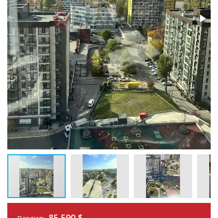
85 590
$