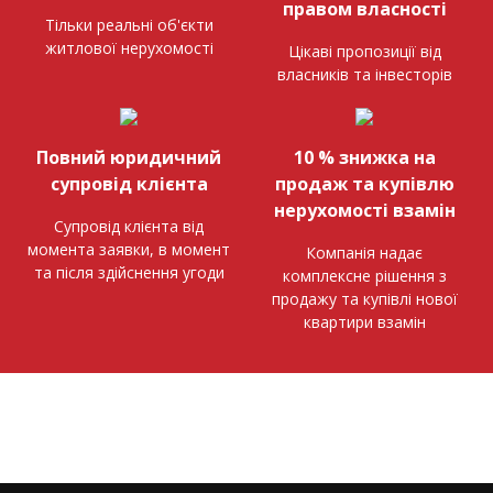
правом власності
Тільки реальні об'єкти
житлової нерухомості
Цікаві пропозиції від
власників та інвесторів
Повний юридичний
10 % знижка на
супровід клієнта
продаж та купівлю
нерухомості взамін
Супровід клієнта від
момента заявки, в момент
Компанія надає
та після здійснення угоди
комплексне рішення з
продажу та купівлі нової
квартири взамін