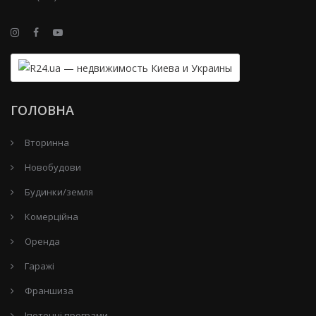
ГОЛОВНА
Вторинна
Новобудови
Будинки/земля
Комерційна
Оренда
Гаражі
Франшиза
Іпотечні програми