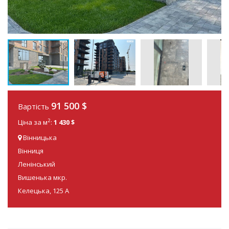
91 500
$
Вартість
2
Ціна за м
:
1 430 $
Вінницька
Вінниця
Ленінський
Вишенька мкр.
Келецька, 125 А