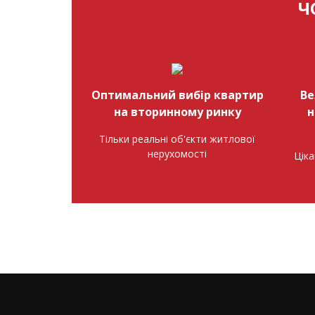
Ч
Оптимальний вибір квартир
Ве
на вторинному ринку
н
Тільки реальні об'єкти житлової
нерухомості
Ціка