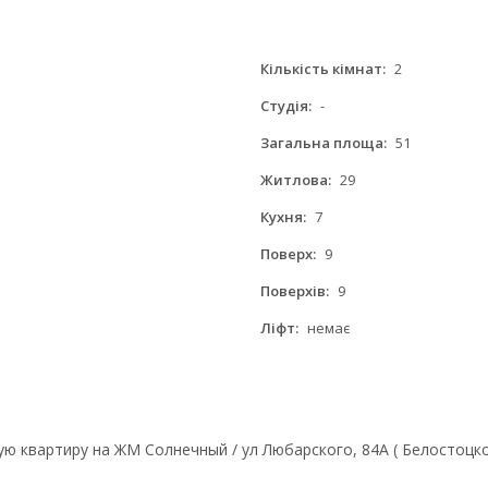
Кількість кімнат:
2
Студія:
-
Загальна площа:
51
Житлова:
29
Кухня:
7
Поверх:
9
Поверхів:
9
Ліфт:
немає
 квартиру на ЖМ Солнечный / ул Любарского, 84А ( Белостоцко