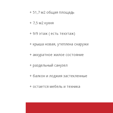
+ 51,7 м2 общая площадь
+ 7,5 м2 кухня
+ 9/9 этаж ( есть техэтаж)
+ крыша новая, утеплена снаружи
+ аккуратное жилое состояние
+ раздельный санузел
+ балкон и лоджия застекленные
+ остается мебель и техника