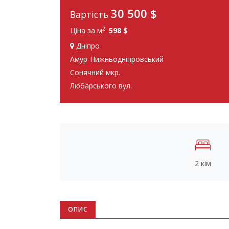
30 500
$
Вартість
2
Ціна за м
:
598 $
Дніпро
Амур-Нижньодніпровський
Сонячний мкр.
Любарського вул.
2 кім
ОПИС