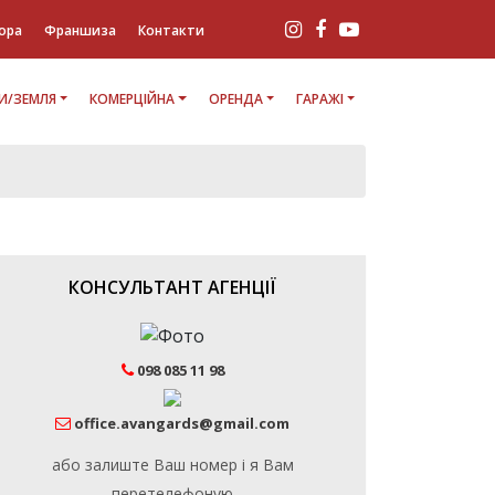
ора
Франшиза
Контакти
И/ЗЕМЛЯ
КОМЕРЦІЙНА
ОРЕНДА
ГАРАЖІ
КОНСУЛЬТАНТ АГЕНЦІЇ
098 085 11 98
office.avangards@gmail.com
або залиште Ваш номер і я Вам
перетелефоную