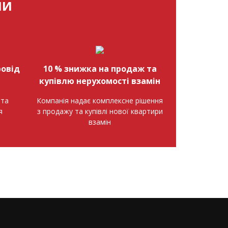
МИ
овід
10 % знижка на продаж та
купівлю нерухомості взамін
нта
Компанія надає комплексне рішення
я
з продажу та купівлі нової квартири
взамін