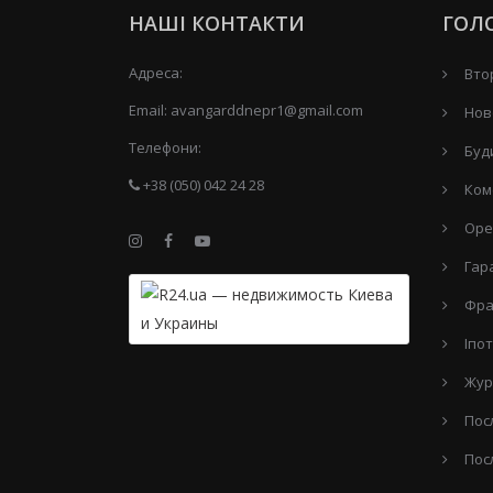
НАШІ КОНТАКТИ
ГОЛ
Адреса:
Вто
Email:
avangarddnepr1@gmail.com
Нов
Телефони:
Буд
+38 (050) 042 24 28
Ком
Оре
Гар
Фра
Іпо
Жур
Пос
Пос