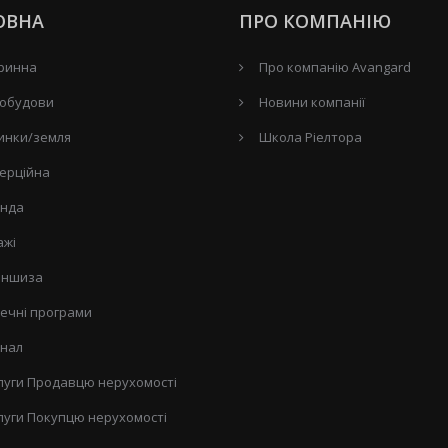
ОВНА
ПРО КОМПАНІЮ
ринна
Про компанію Avangard
обудови
Новини компанії
инки/земля
Школа Ріелтора
ерційна
нда
ажі
ншиза
течні програми
нал
луги Продавцю нерухомості
луги Покупцю нерухомості