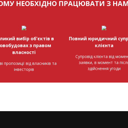
ОМУ НЕОБХІДНО ПРАЦЮВАТИ З НА
ликий вибір об'єктів в
Повний юридичний супр
овобудовах з правом
клієнта
власності
Супровід клієнта від моме
заявки, в момент та післ
ві пропозиції від власників та
здійснення угоди
інвесторів