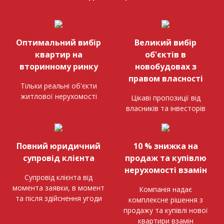
Оптимальний вибір
Великий вибір
квартир на
об'єктів в
вторинному ринку
новобудовах з
правом власності
Тільки реальні об'єкти
житлової нерухомості
Цікаві пропозиції від
власників та інвесторів
Повний юридичний
10 % знижка на
супровід клієнта
продаж та купівлю
нерухомості взамін
Супровід клієнта від
момента заявки, в момент
Компанія надає
та після здійснення угоди
комплексне рішення з
продажу та купівлі нової
квартири взамін