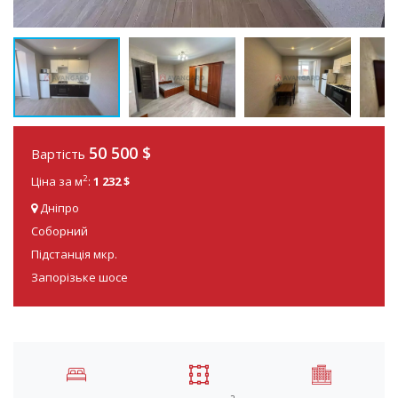
50 500
$
Вартість
2
Ціна за м
:
1 232 $
Дніпро
Соборний
Підстанція мкр.
Запорізьке шосе