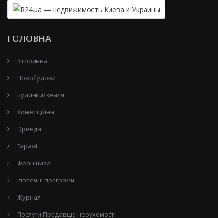
ГОЛОВНА
Вторинна
Новобудови
Будинки/земля
Комерційна
Оренда
Гаражі
Франшиза
Іпотечні програми
Журнал
Послуги Продавцю нерухомості