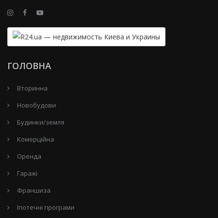
ГОЛОВНА
Вторинна
Новобудови
Будинки/земля
Комерційна
Оренда
Гаражі
Франшиза
Іпотечні програми