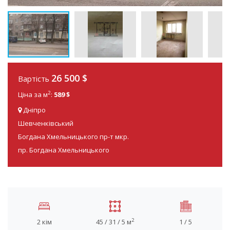
26 500
$
Вартість
2
Ціна за м
:
589 $
Дніпро
Шевченківський
Богдана Хмельницького пр-т мкр.
пр. Богдана Хмельницького
2
2 кім
45 / 31 / 5 м
1 / 5