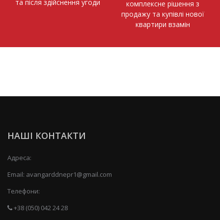
та після здійснення угоди
комплексне рішення з
продажу та купівлі нової
квартири взамін
НАШІ КОНТАКТИ
Адреса:
Email:
avangarddnepr1@gmail.com
Телефони:
+38 (050) 042 24 28