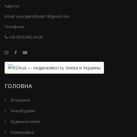
Адреса:
Email:
avangarddnepr1@gmail.com
Телефони:
+38 (050) 042 24 28
ГОЛОВНА
Вторинна
Новобудови
Будинки/земля
Комерційна