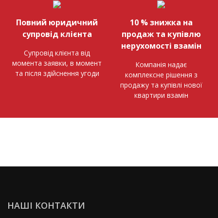
Повний юридичний
10 % знижка на
супровід клієнта
продаж та купівлю
нерухомості взамін
Супровід клієнта від
момента заявки, в момент
Компанія надає
та після здійснення угоди
комплексне рішення з
продажу та купівлі нової
квартири взамін
НАШІ КОНТАКТИ