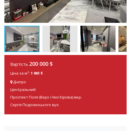
200 000
$
Вартість
2
Ціна за м
:
1 961 $
Дніпро
Центральний
Проспект Поля (Верх і Низ Кірова) мкр.
Сергія Подолинського вул.