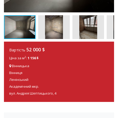
52 000
$
Вартість
2
Ціна за м
:
1 156 $
Вінницька
Вінниця
Ленінський
Академічний мкр.
вул. Андрея Шептицького, 4