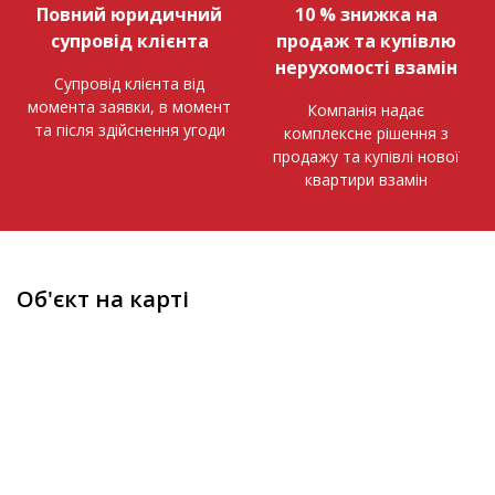
Повний юридичний
10 % знижка на
супровід клієнта
продаж та купівлю
нерухомості взамін
Супровід клієнта від
момента заявки, в момент
Компанія надає
та після здійснення угоди
комплексне рішення з
продажу та купівлі нової
квартири взамін
Об'єкт на карті