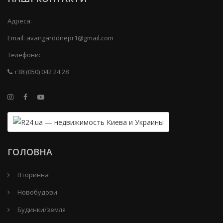
Адреса:
Email:
avangarddnepr1@gmail.com
Телефони:
+38 (050) 042 24 28
ГОЛОВНА
Вторинна
Новобудови
Будинки/земля