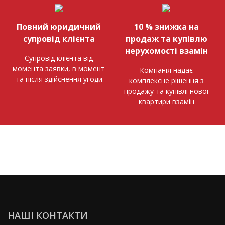
Повний юридичний
10 % знижка на
супровід клієнта
продаж та купівлю
нерухомості взамін
Супровід клієнта від
момента заявки, в момент
Компанія надає
та після здійснення угоди
комплексне рішення з
продажу та купівлі нової
квартири взамін
НАШІ КОНТАКТИ