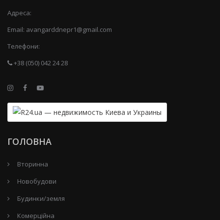
Адреса:
Email:
avangarddnepr1@gmail.com
Телефони:
+38 (050) 042 24 28
ГОЛОВНА
Вторинна
Новобудови
Будинки/земля
Комерційна