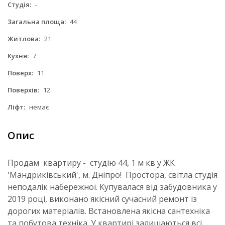
Студія:
-
Загальна площа:
44
Житлова:
21
Кухня:
7
Поверх:
11
Поверхів:
12
Ліфт:
немає
Опис
Продам квартиру - студію 44, 1 м кв у ЖК
'Мандриківський', м. Дніпро! Простора, світла студія
неподалік набережної. Купувалася від забудовника у
2019 році, виконано якісний сучасний ремонт із
дорогих матеріалів. Встановлена якісна сантехніка
та побутова техніка. У квартирі залишаються всі