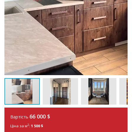
66 000
$
Вартість
2
Ціна за м
:
1 500 $