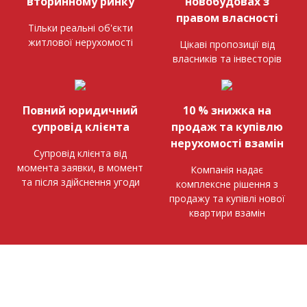
вторинному ринку
новобудовах з
правом власності
Тільки реальні об'єкти
житлової нерухомості
Цікаві пропозиції від
власників та інвесторів
Повний юридичний
10 % знижка на
супровід клієнта
продаж та купівлю
нерухомості взамін
Супровід клієнта від
момента заявки, в момент
Компанія надає
та після здійснення угоди
комплексне рішення з
продажу та купівлі нової
квартири взамін