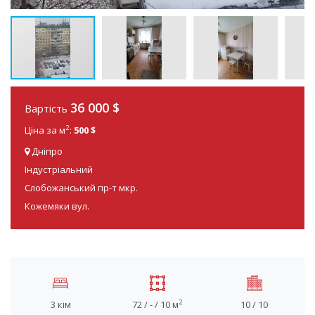
36 000
$
Вартість
2
Ціна за м
:
500 $
Дніпро
Індустріальний
Слобожанський пр-т мкр.
Кожемяки вул.
2
3 кім
72 / - / 10 м
10 / 10