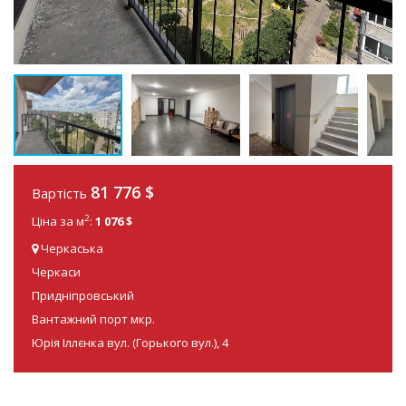
81 776
$
Вартість
2
Ціна за м
:
1 076 $
Черкаська
Черкаси
Придніпровський
Вантажний порт мкр.
Юрія Іллєнка вул. (Горького вул.), 4