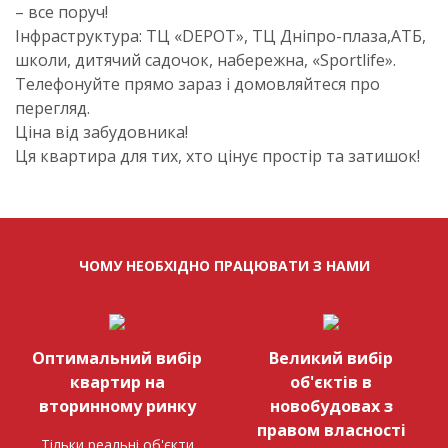
– все поруч!
Інфраструктура: ТЦ «DEPOT», ТЦ Дніпро-плаза,АТБ,
школи, дитячий садочок, набережна, «Sportlife».
Телефонуйте прямо зараз і домовляйтеся про
перегляд.
Ціна від забудовника!
Ця квартира для тих, хто цінує простір та затишок!
ЧОМУ НЕОБХІДНО ПРАЦЮВАТИ З НАМИ
Оптимальний вибір
Великий вибір
квартир на
об'єктів в
вторинному ринку
новобудовах з
правом власності
Тільки реальні об'єкти