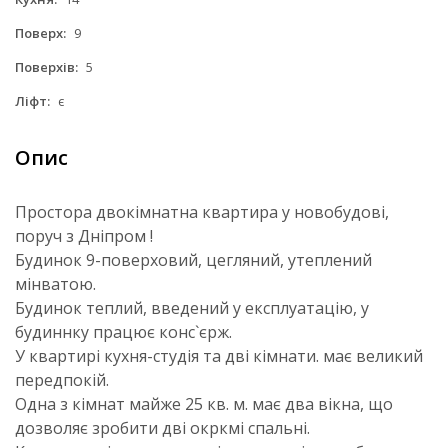
Поверх:
9
Поверхів:
5
Ліфт:
є
Опис
Простора двокімнатна квартира у новобудові,
поруч з Дніпром !
Будинок 9-поверховий, цегляний, утеплений
мінватою.
Будинок теплий, введений у експлуатацію, у
будиннку працює конс`єрж.
У квартирі кухня-студія та дві кімнати. має великий
передпокій.
Одна з кімнат майже 25 кв. м. має два вікна, що
дозволяє зробити дві окркмі спальні.