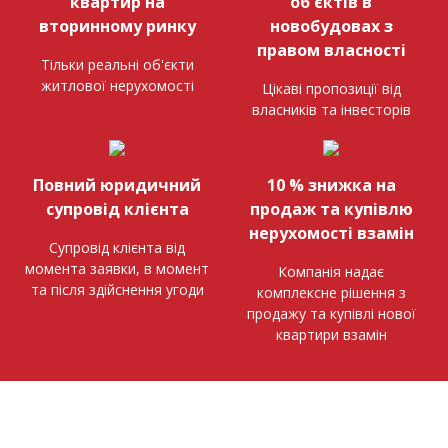
квартир на
об'єктів в
вторинному ринку
новобудовах з
правом власності
Тільки реальні об'єкти
житлової нерухомості
Цікаві пропозиції від
власників та інвесторів
Повний юридичний
10 % знижка на
супровід клієнта
продаж та купівлю
нерухомості взамін
Супровід клієнта від
момента заявки, в момент
Компанія надає
та після здійснення угоди
комплексне рішення з
продажу та купівлі нової
квартири взамін