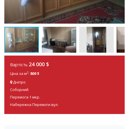
24 000
$
Вартість
2
Ціна за м
:
800 $
Дніпро
Соборний
Перемога-1 мкр.
Набережна Перемоги вул.