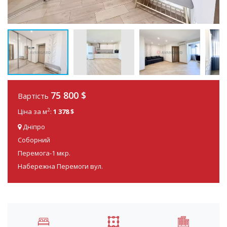
75 800
$
Вартість
2
Ціна за м
:
1 378 $
Дніпро
Соборний
Перемога-1 мкр.
Набережна Перемоги вул.