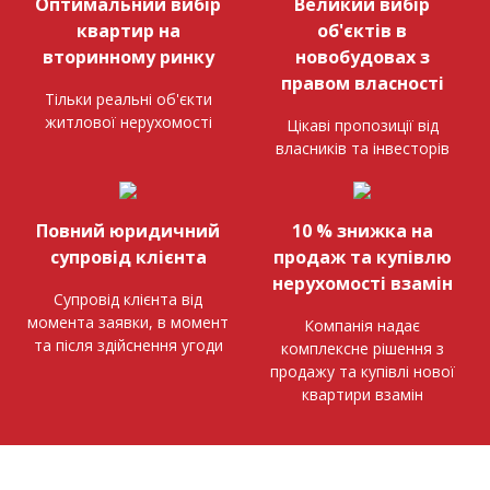
Оптимальний вибір
Великий вибір
квартир на
об'єктів в
вторинному ринку
новобудовах з
правом власності
Тільки реальні об'єкти
житлової нерухомості
Цікаві пропозиції від
власників та інвесторів
Повний юридичний
10 % знижка на
супровід клієнта
продаж та купівлю
нерухомості взамін
Супровід клієнта від
момента заявки, в момент
Компанія надає
та після здійснення угоди
комплексне рішення з
продажу та купівлі нової
квартири взамін