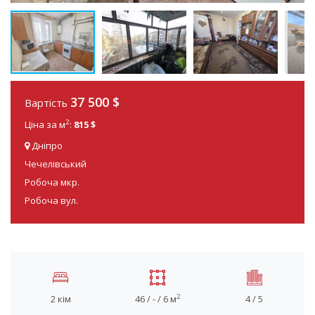
37 500
$
Вартість
2
Ціна за м
:
815 $
Дніпро
Чечелівський
Робоча мкр.
Робоча вул.
2
2 кім
46 / - / 6 м
4 / 5