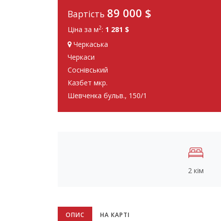
89 000
$
Вартість
2
Ціна за м
:
1 281 $
Черкаська
Черкаси
Соснівський
Казбет мкр.
Шевченка бульв., 150/1
2 кім
ОПИС
НА КАРТІ