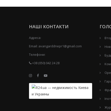
НАШІ КОНТАКТИ
ГОЛ
Адреса:
Вто
Email:
avangarddnepr1@gmail.com
Нов
Телефони:
Буд
+38 (050) 042 24 28
Ком
Оре
Гар
Фра
Іпо
Жур