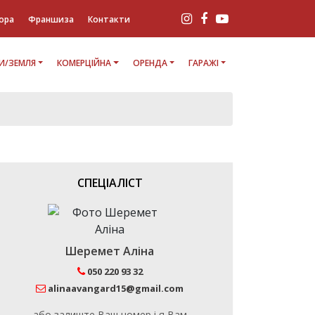
ора
Франшиза
Контакти
И/ЗЕМЛЯ
КОМЕРЦІЙНА
ОРЕНДА
ГАРАЖІ
СПЕЦІАЛІСТ
Шеремет Аліна
050 220 93 32
alinaavangard15@gmail.com
або залиште Ваш номер і я Вам