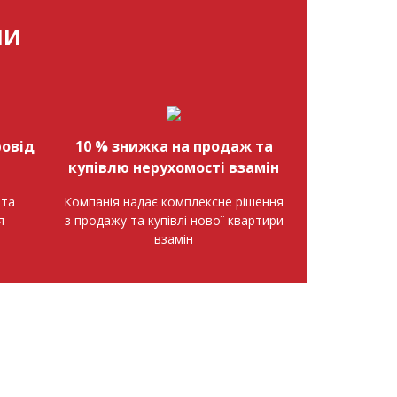
МИ
овід
10 % знижка на продаж та
купівлю нерухомості взамін
нта
Компанія надає комплексне рішення
я
з продажу та купівлі нової квартири
взамін