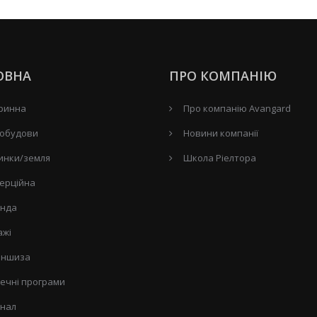
ОВНА
ПРО КОМПАНІЮ
ринна
Про компанію Avangard
обудови
Новини компанії
инки/земля
Школа Ріелтора
ерційна
нда
ажі
ншиза
течні програми
нал