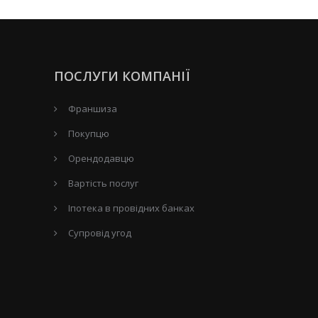
ПОСЛУГИ КОМПАНІЇ
Франшиза
Покупцю
Орендодавцю
Вартість послуг
Іпотека в провідних банках
Супровід угод