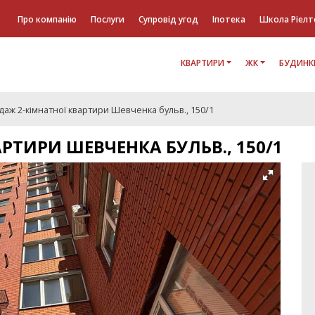
Про компанію
Послуги
Супровід угод
Іпотека
Школа Ріелт
КВАРТИРИ
ЖК
БУДИНК
аж 2-кімнатної квартири Шевченка бульв., 150/1
РТИРИ ШЕВЧЕНКА БУЛЬВ., 150/1