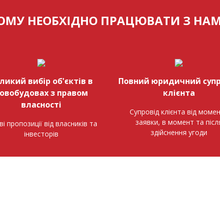
ОМУ НЕОБХІДНО ПРАЦЮВАТИ З НА
ликий вибір об'єктів в
Повний юридичний супр
овобудовах з правом
клієнта
власності
Супровід клієнта від моме
заявки, в момент та післ
ві пропозиції від власників та
здійснення угоди
інвесторів