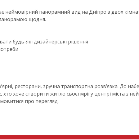
ає неймовірний панорамний вид на Дніпро з двох кімнат
 панорамою щодня.
увати будь-які дизайнерські рішення
потреби
’ярні, ресторани, зручна транспортна розв’язка. До наб
х, хто хоче створити житло своєї мрії у центрі міста з н
омовитися про перегляд.