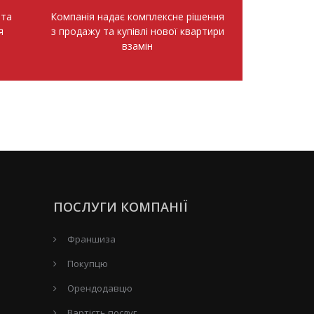
нта
Компанія надає комплексне рішення
я
з продажу та купівлі нової квартири
взамін
ПОСЛУГИ КОМПАНІЇ
Франшиза
Покупцю
Орендодавцю
Вартість послуг