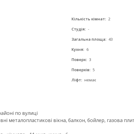
Кількість кімнат:
2
Студія:
-
Загальна площа:
43
Кухня:
6
Поверх:
3
Поверхів:
5
Ліфт:
немає
айоні по вулиці
вні металопластикові вікна, балкон, бойлер, газова пл