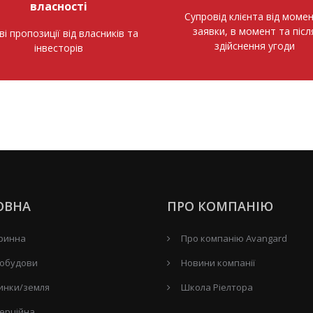
власності
Супровід клієнта від моме
заявки, в момент та післ
ві пропозиції від власників та
здійснення угоди
інвесторів
ОВНА
ПРО КОМПАНІЮ
ринна
Про компанію Avangard
обудови
Новини компанії
инки/земля
Школа Ріелтора
ерційна