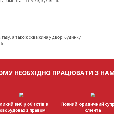
., кімната - 11 м.кв, кухня - 6.
 газу, а також скважина у дворі будинку.
та.
ОМУ НЕОБХІДНО ПРАЦЮВАТИ З НА
ликий вибір об'єктів в
Повний юридичний супр
овобудовах з правом
клієнта