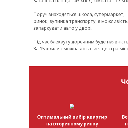
Загальна площа - 43 м.кв., кімната - 17 м.кв
Поруч знаходяться школа, супермаркет,
ринок, зупинка транспорту, є можливість
запаркувати авто у дворі.
Під час блекауту доречним буде наявність
За 15 хвилин можна дістатися центра міс
Ч
Оптимальний вибір квартир
Ве
на вторинному ринку
н