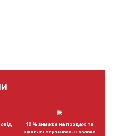
МИ
овід
10 % знижка на продаж та
купівлю нерухомості взамін