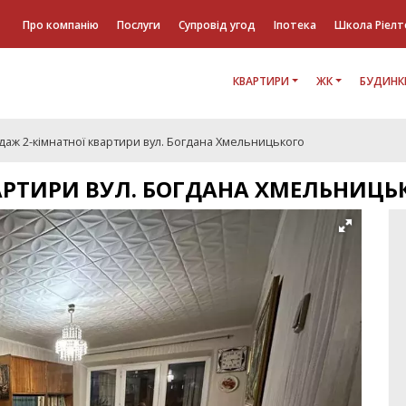
Про компанію
Послуги
Супровід угод
Іпотека
Школа Ріелт
КВАРТИРИ
ЖК
БУДИНК
аж 2-кімнатної квартири вул. Богдана Хмельницького
АРТИРИ ВУЛ. БОГДАНА ХМЕЛЬНИЦЬ