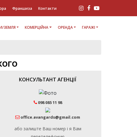
ора
Франшиза
Контакти
И/ЗЕМЛЯ
КОМЕРЦІЙНА
ОРЕНДА
ГАРАЖІ
КОГО
КОНСУЛЬТАНТ АГЕНЦІЇ
098 085 11 98
office.avangards@gmail.com
або залиште Ваш номер і я Вам
перетелефоную