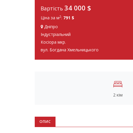
34 000
$
Вартість
2
Ціна за м
:
791 $
Дніпро
Індустріальний
Косіора мкр.
вул. Богдана Хмельницького
2 кім
ОПИС