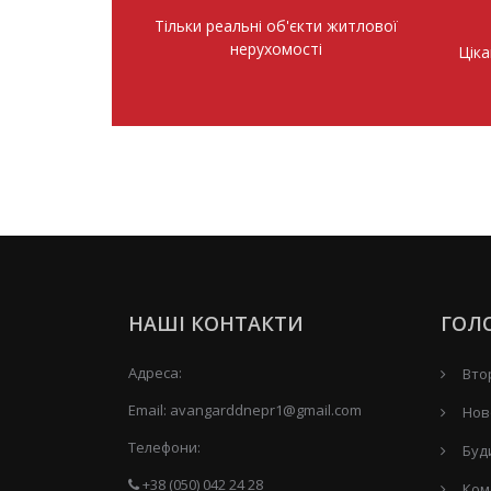
Тільки реальні об'єкти житлової
нерухомості
Ціка
НАШІ КОНТАКТИ
ГОЛ
Адреса:
Вто
Email:
avangarddnepr1@gmail.com
Нов
Телефони:
Буд
+38 (050) 042 24 28
Ком