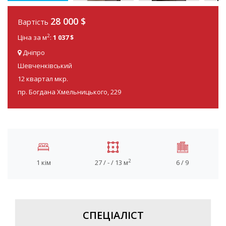
28 000
$
Вартість
2
Ціна за м
:
1 037 $
Дніпро
Шевченківський
12 квартал мкр.
пр. Богдана Хмельницького, 229
2
1 кім
27 / - / 13 м
6 / 9
СПЕЦІАЛІСТ