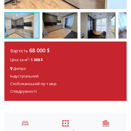
68 000
$
Вартість
2
Ціна за м
:
1 308 $
Дніпро
Індустріальний
Слобожанський пр-т мкр.
Співдружності