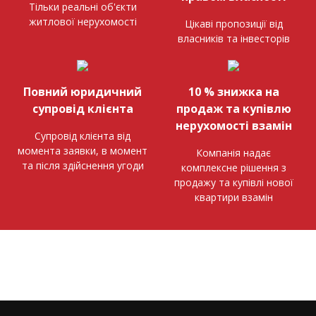
Тільки реальні об'єкти
житлової нерухомості
Цікаві пропозиції від
власників та інвесторів
Повний юридичний
10 % знижка на
супровід клієнта
продаж та купівлю
нерухомості взамін
Супровід клієнта від
момента заявки, в момент
Компанія надає
та після здійснення угоди
комплексне рішення з
продажу та купівлі нової
квартири взамін