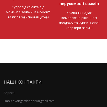
нерухомості взамін
Супровід клієнта від
момента заявки, в момент
Компанія надає
та після здійснення угоди
комплексне рішення з
продажу та купівлі нової
квартири взамін
НАШІ КОНТАКТИ
Адреса:
Email:
avangarddnepr1@gmail.com