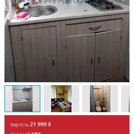
21 999
$
Вартість
2
Ціна за м
:
579 $