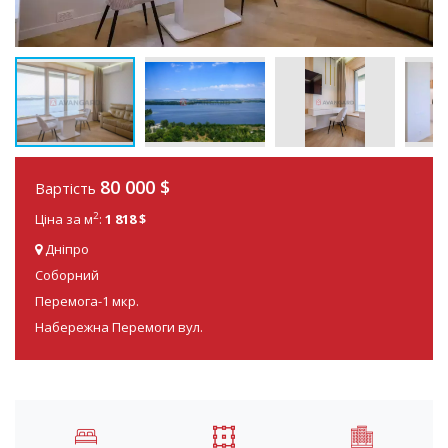
80 000
$
Вартість
2
Ціна за м
:
1 818 $
Дніпро
Соборний
Перемога-1 мкр.
Набережна Перемоги вул.