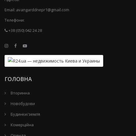
Email:
avangarddnepr1@gmail.com
Телефони:
+38 (050) 042 24 28
ГОЛОВНА
Вторинна
Новобудови
Будинки/земля
Комерційна
Оренда