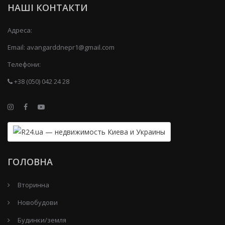
НАШІ КОНТАКТИ
Адреса:
Email:
avangarddnepr1@gmail.com
Телефони:
+38 (050) 042 24 28
ГОЛОВНА
Вторинна
Новобудови
Будинки/земля