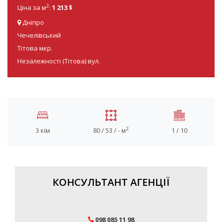
2
Ціна за м
:
1 213 $
Дніпро
Чечелівський
Тітова мкр.
Незалежності (Тітова) вул.
2
3 кім
80 / 53 / - м
1 / 10
КОНСУЛЬТАНТ АГЕНЦІЇ
098 085 11 98