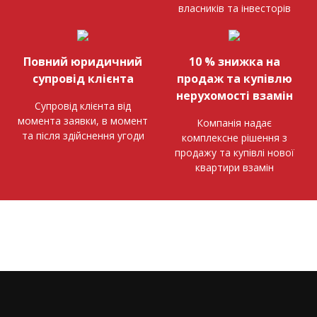
власників та інвесторів
Повний юридичний
10 % знижка на
супровід клієнта
продаж та купівлю
нерухомості взамін
Супровід клієнта від
момента заявки, в момент
Компанія надає
та після здійснення угоди
комплексне рішення з
продажу та купівлі нової
квартири взамін