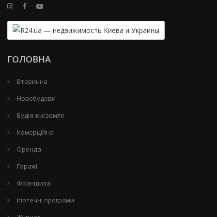
ГОЛОВНА
Вторинна
Новобудови
Будинки/земля
Комерційна
Оренда
Гаражі
Франшиза
Іпотечні програми
Журнал