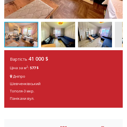
41 000
$
Вартість
2
Ціна за м
:
577 $
Дніпро
Шевченківський
Тополя-3 мкр.
Панікахи вул.