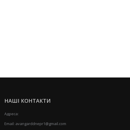
НАШІ КОНТАКТИ
Адреса:
Email:
avangarddnepr1@gmail.com