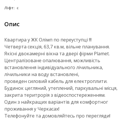
Ліфт:
є
Опис
Квартира у ЖК Олімп по переуступці !!!
Четверта секція, 63,7 кв.м, вільне планування.
Якісні двокамерні вікна та двері фірми Plamet.
Централізоване опалювання, можливість
встановлення індивідуального лічильника,
лічильники на воду встановлені,
проведен силовий кабель для електроплити.
Будинок цегляний, утеплений, паркувальні місця,
закрита теритрорія з відеоспостереженням.
Один з найкращих варіантів для комфортног
проживання у Черкасах!
Телефонуйте та домовляйтесь про перегляди!