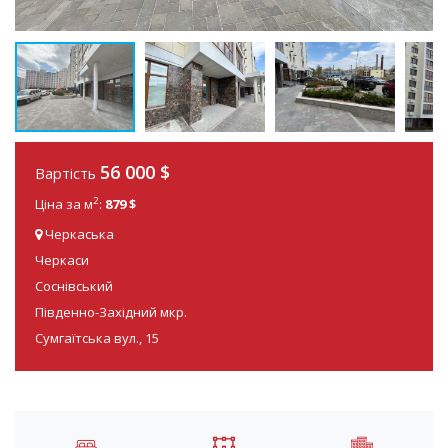
56 000
$
Вартість
2
Ціна за м
:
879 $
Черкаська
Черкаси
Соснівський
Південно-Західний мкр.
Сумгаїтська вул., 15