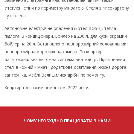
Замінено всі вітражні вікна, встановлені дитячі замки.
Утеплені стіни по периметру мінватою. Стеля з гіпсокартону
, утеплена.
Автономне електричне опалення (котел BOSH), тепла
підлога, 3 кондиціонери. Бойлер на 200 л, для кухні окремий
бойлер на 20 л. Встановлено повнорозмірний холодильник і
повнорозмірна морозильна камера. По квартирі
багатоканальна витяжна система вентиляції. Підсвіченння
стелі в кожній кімнаті, додаткове освітлення. Якісна дорога
сантехніка, меблі. Залишилися дрібні по ремонту.
Квартира зі свіжим ремонтом, 2022 року.
ЧОМУ НЕОБХІДНО ПРАЦЮВАТИ З НАМИ