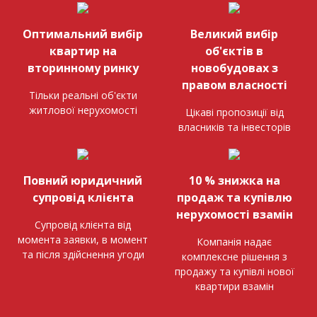
Оптимальний вибір
Великий вибір
квартир на
об'єктів в
вторинному ринку
новобудовах з
правом власності
Тільки реальні об'єкти
житлової нерухомості
Цікаві пропозиції від
власників та інвесторів
Повний юридичний
10 % знижка на
супровід клієнта
продаж та купівлю
нерухомості взамін
Супровід клієнта від
момента заявки, в момент
Компанія надає
та після здійснення угоди
комплексне рішення з
продажу та купівлі нової
квартири взамін