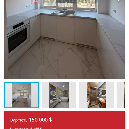
150 000
$
Вартість
2
Ціна за м
:
1 415 $