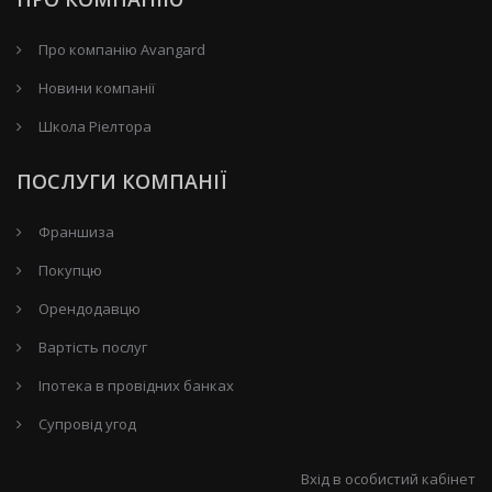
Про компанію Avangard
Новини компанії
Школа Ріелтора
ПОСЛУГИ КОМПАНІЇ
Франшиза
Покупцю
Орендодавцю
Вартість послуг
Іпотека в провідних банках
Супровід угод
Вхід в особистий кабінет