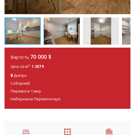
70 000
$
Вартість
2
Ціна за м
:
1 207 $
Дніпро
Соборний
Перемога-1 мкр.
Набережна Перемоги вул.