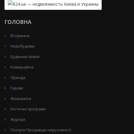
ГОЛОВНА
Вторинна
Новобудови
Будинки/земля
Комерційна
Оренда
Гаражі
Франшиза
Іпотечні програми
Журнал
Послуги Продавцю нерухомості