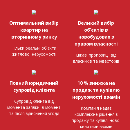
Оптимальний вибір
Великий вибір
квартир на
об'єктів в
вторинному ринку
новобудовах з
правом власності
Тільки реальні об'єкти
житлової нерухомості
Цікаві пропозиції від
власників та інвесторів
Повний юридичний
10 % знижка на
супровід клієнта
продаж та купівлю
нерухомості взамін
Супровід клієнта від
момента заявки, в момент
Компанія надає
та після здійснення угоди
комплексне рішення з
продажу та купівлі нової
квартири взамін