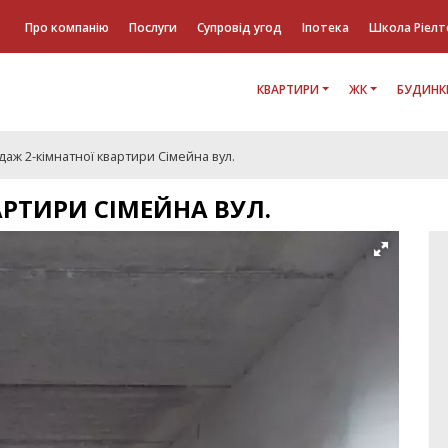
Про компанію
Послуги
Супровід угод
Іпотека
Школа Ріелт
КВАРТИРИ
ЖК
БУДИНК
аж 2-кімнатної квартири Сімейна вул.
АРТИРИ СІМЕЙНА ВУЛ.