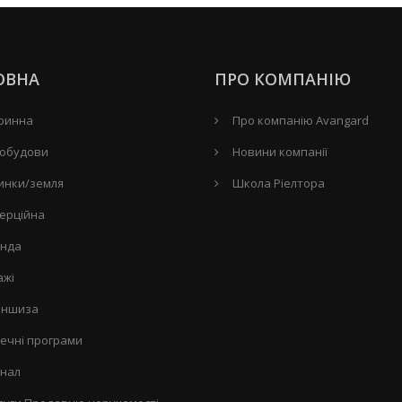
ОВНА
ПРО КОМПАНІЮ
ринна
Про компанію Avangard
обудови
Новини компанії
инки/земля
Школа Ріелтора
ерційна
нда
ажі
ншиза
течні програми
нал