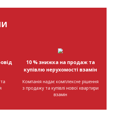
МИ
овід
10 % знижка на продаж та
купівлю нерухомості взамін
нта
Компанія надає комплексне рішення
я
з продажу та купівлі нової квартири
взамін