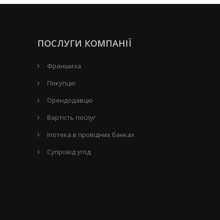
ПОСЛУГИ КОМПАНІЇ
Франшиза
Покупцю
Орендодавцю
Вартість послуг
Іпотека в провідних банках
Супровід угод