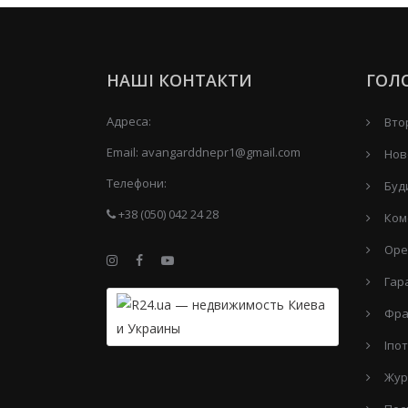
НАШІ КОНТАКТИ
ГОЛ
Адреса:
Вто
Email:
avangarddnepr1@gmail.com
Нов
Телефони:
Буд
+38 (050) 042 24 28
Ком
Оре
Гар
Фра
Іпо
Жур