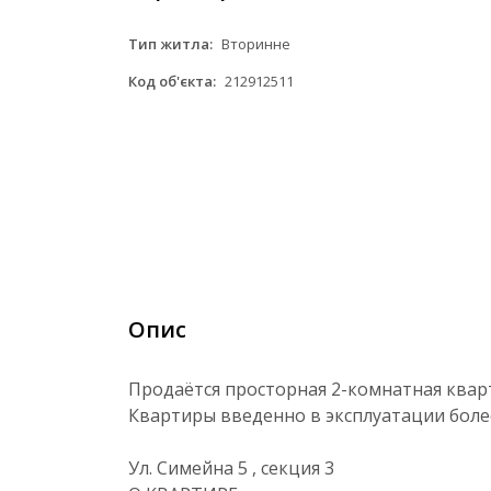
Тип житла:
Вторинне
Код об'єкта:
212912511
Опис
Продаётся просторная 2-комнатная квар
Квартиры введенно в эксплуатации более
Ул. Симейна 5 , секция 3