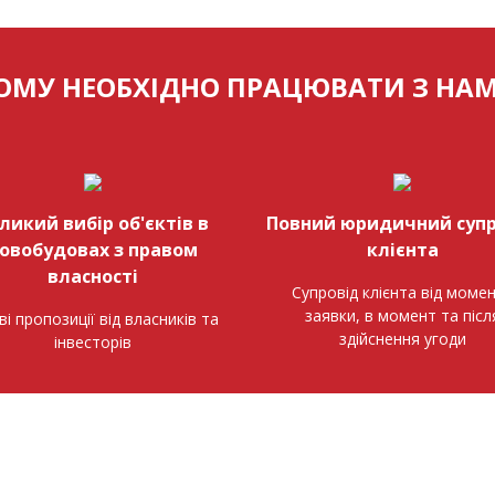
ОМУ НЕОБХІДНО ПРАЦЮВАТИ З НА
ликий вибір об'єктів в
Повний юридичний супр
овобудовах з правом
клієнта
власності
Супровід клієнта від моме
заявки, в момент та післ
ві пропозиції від власників та
здійснення угоди
інвесторів