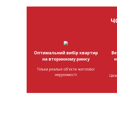
Ч
Оптимальний вибір квартир
Ве
на вторинному ринку
н
Тільки реальні об'єкти житлової
нерухомості
Ціка