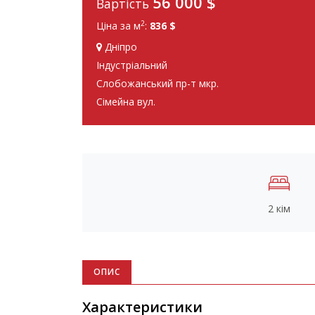
56 000
$
Вартість
2
Ціна за м
:
836 $
Дніпро
Індустріальний
Слобожанський пр-т мкр.
Сімейна вул.
2 кім
ОПИС
Характеристики