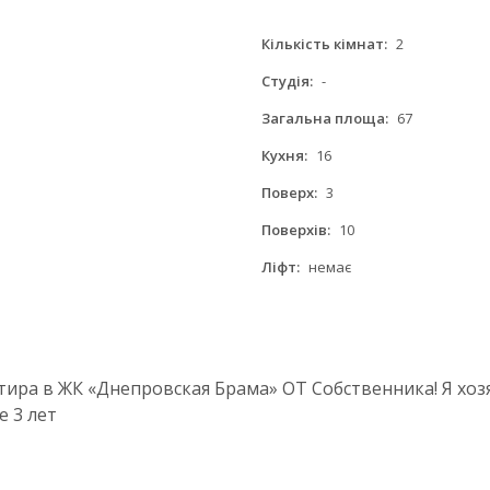
Кількість кімнат:
2
Студія:
-
Загальна площа:
67
Кухня:
16
Поверх:
3
Поверхів:
10
Ліфт:
немає
тира в ЖК «Днепровская Брама» ОТ Собственника! Я хо
 3 лет