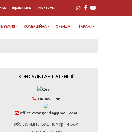
ора
Франшиза
Контакти
И/ЗЕМЛЯ
КОМЕРЦІЙНА
ОРЕНДА
ГАРАЖІ
КОНСУЛЬТАНТ АГЕНЦІЇ
098 085 11 98
office.avangards@gmail.com
або залиште Ваш номер і я Вам
перетелефоную