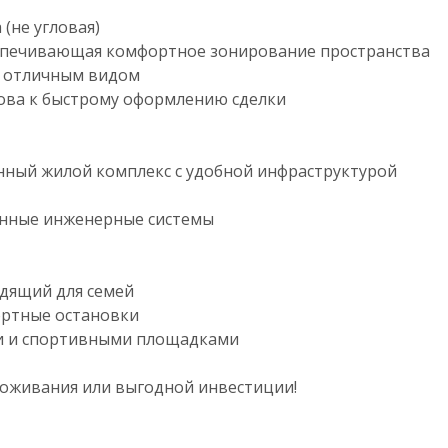
(не угловая)
беспечивающая комфортное зонирование пространства
и отличным видом
това к быстрому оформлению сделки
енный жилой комплекс с удобной инфраструктурой
енные инженерные системы
одящий для семей
ортные остановки
ми и спортивными площадками
оживания или выгодной инвестиции!