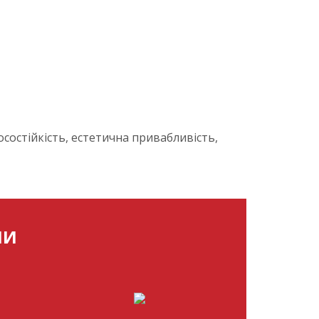
осостійкість, естетична привабливість,
МИ