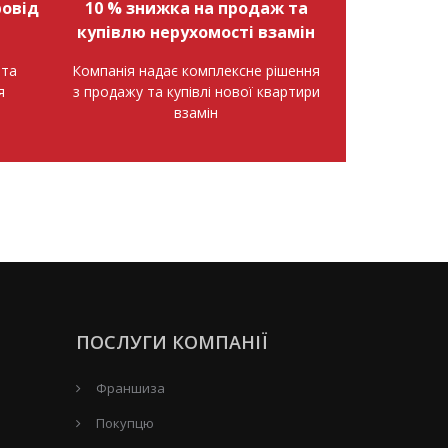
овід
10 % знижка на продаж та
купівлю нерухомості взамін
нта
Компанія надає комплексне рішення
я
з продажу та купівлі нової квартири
взамін
ПОСЛУГИ КОМПАНІЇ
Франшиза
Покупцю