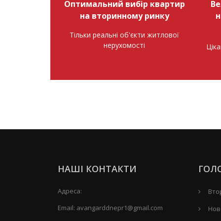
Оптимальний вибір квартир
Ве
на вторинному ринку
н
Тільки реальні об'єкти житлової
нерухомості
Ціка
НАШІ КОНТАКТИ
ГОЛ
Адреса:
Вто
Email:
avangarddnepr1@gmail.com
Нов