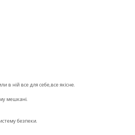
и в ній все для себе,все якісне.
му мешкані.
систему безпеки.