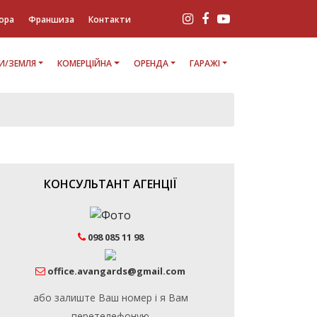
ора
Франшиза
Контакти
И/ЗЕМЛЯ
КОМЕРЦІЙНА
ОРЕНДА
ГАРАЖІ
КОНСУЛЬТАНТ АГЕНЦІЇ
098 085 11 98
office.avangards@gmail.com
або залиште Ваш номер і я Вам
перетелефоную