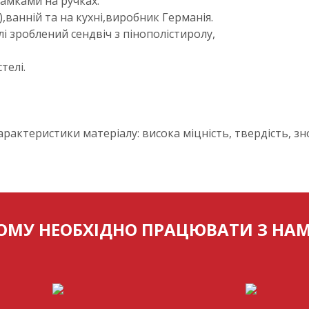
замками на ручках.
),ванній та на кухні,виробник Германія.
лі зроблений сендвіч з пінополістиролу,
телі.
рактеристики матеріалу: висока міцність, твердість, зн
ОМУ НЕОБХІДНО ПРАЦЮВАТИ З НА