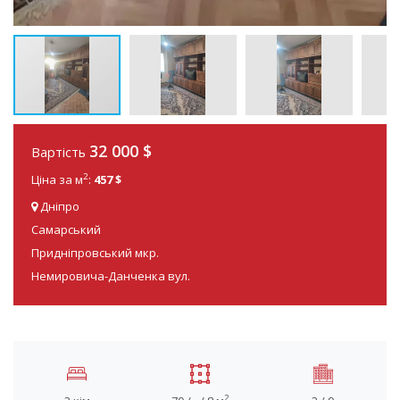
32 000
$
Вартість
2
Ціна за м
:
457 $
Дніпро
Самарський
Придніпровський мкр.
Немировича-Данченка вул.
2