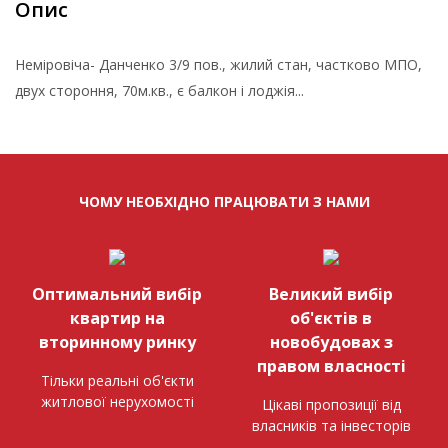
Опис
Неміровіча- Данченко 3/9 пов., жилий стан, частково МПО,
двух стороння, 70м.кв., є балкон і лоджія...
ЧОМУ НЕОБХІДНО ПРАЦЮВАТИ З НАМИ
Оптимальний вибір
Великий вибір
квартир на
об'єктів в
вторинному ринку
новобудовах з
правом власності
Тільки реальні об'єкти
житлової нерухомості
Цікаві пропозиції від
власників та інвесторів