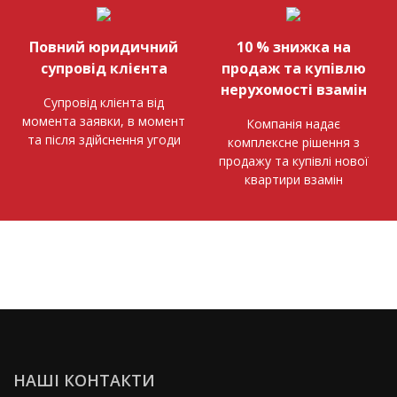
Повний юридичний
10 % знижка на
супровід клієнта
продаж та купівлю
нерухомості взамін
Супровід клієнта від
момента заявки, в момент
Компанія надає
та після здійснення угоди
комплексне рішення з
продажу та купівлі нової
квартири взамін
НАШІ КОНТАКТИ