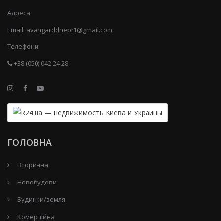
Адреса:
Email:
avangarddnepr1@gmail.com
Телефони:
+38 (050) 042 24 28
ГОЛОВНА
Вторинна
Новобудови
Будинки/земля
Комерційна