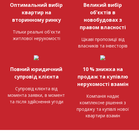
Оптимальний вибір
Великий вибір
квартир на
об'єктів в
вторинному ринку
новобудовах з
правом власності
Тільки реальні об'єкти
житлової нерухомості
Цікаві пропозиції від
власників та інвесторів
Повний юридичний
10 % знижка на
супровід клієнта
продаж та купівлю
нерухомості взамін
Супровід клієнта від
момента заявки, в момент
Компанія надає
та після здійснення угоди
комплексне рішення з
продажу та купівлі нової
квартири взамін