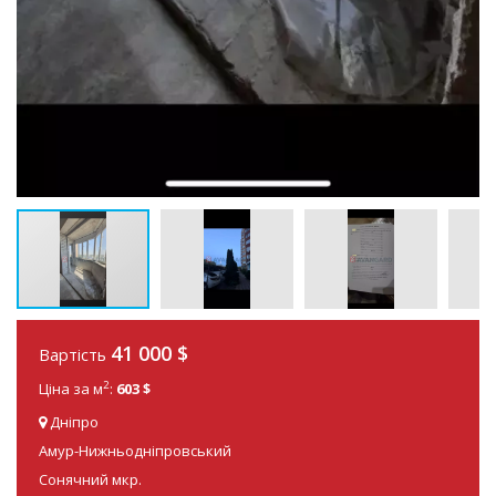
41 000
$
Вартість
2
Ціна за м
:
603 $
Дніпро
Амур-Нижньодніпровський
Сонячний мкр.