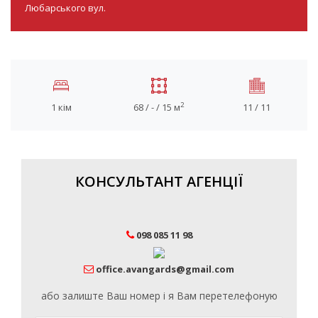
Любарського вул.
2
1 кім
68 / - / 15 м
11 / 11
КОНСУЛЬТАНТ АГЕНЦІЇ
098 085 11 98
office.avangards@gmail.com
або залиште Ваш номер і я Вам перетелефоную