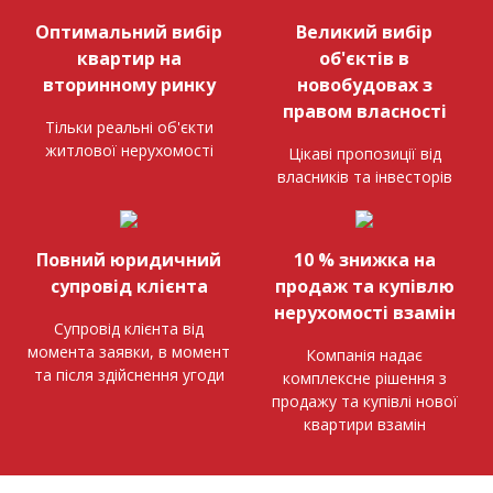
Оптимальний вибір
Великий вибір
квартир на
об'єктів в
вторинному ринку
новобудовах з
правом власності
Тільки реальні об'єкти
житлової нерухомості
Цікаві пропозиції від
власників та інвесторів
Повний юридичний
10 % знижка на
супровід клієнта
продаж та купівлю
нерухомості взамін
Супровід клієнта від
момента заявки, в момент
Компанія надає
та після здійснення угоди
комплексне рішення з
продажу та купівлі нової
квартири взамін