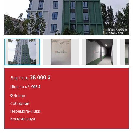
38 000
$
Вартість
2
Ціна за м
:
905 $
Дніпро
Соборний
Перемога-4 мкр.
Космічна вул.