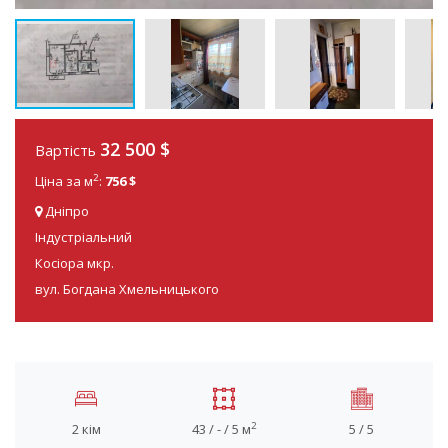
32 500
$
Вартість
2
Ціна за м
:
756 $
Дніпро
Індустріальний
Косіора мкр.
вул. Богдана Хмельницького
2
2 кім
43 / - / 5 м
5 / 5